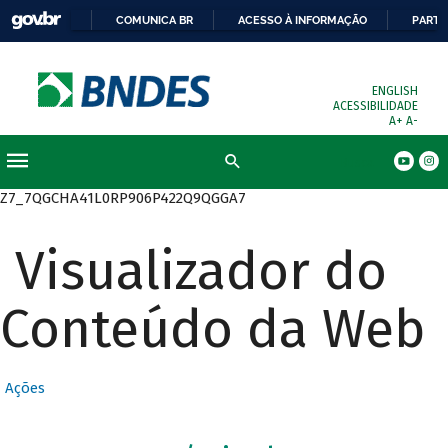
COMUNICA BR
ACESSO À INFORMAÇÃO
PARTI
ENGLISH
ACESSIBILIDADE
A+
A-
Busca
Z7_7QGCHA41L0RP906P422Q9QGGA7
Visualizador do
Conteúdo da Web
Ações