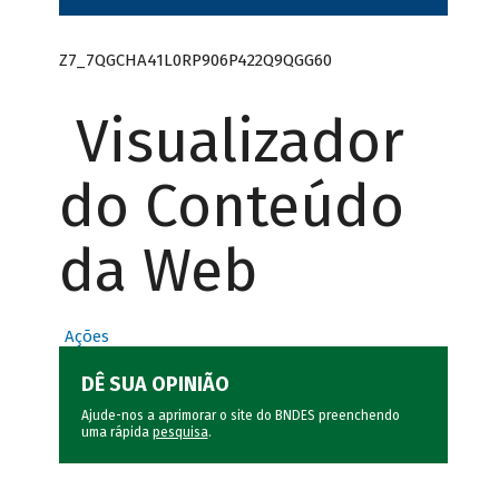
Z7_7QGCHA41L0RP906P422Q9QGG60
Visualizador
do Conteúdo
da Web
Ações
DÊ SUA OPINIÃO
Ajude-nos a aprimorar o site do BNDES preenchendo
uma rápida
pesquisa
.