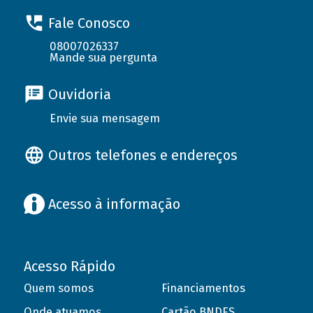
Fale Conosco
08007026337
Mande sua pergunta
Ouvidoria
Envie sua mensagem
Outros telefones e endereços
Acesso à informação
Acesso Rápido
Quem somos
Financiamentos
Onde atuamos
Cartão BNDES