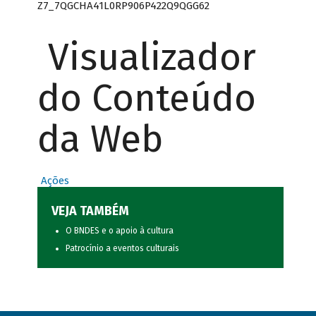
Z7_7QGCHA41L0RP906P422Q9QGG62
Visualizador
do Conteúdo
da Web
Ações
VEJA TAMBÉM
O BNDES e o apoio à cultura
Patrocínio a eventos culturais