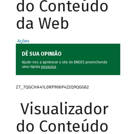
do Conteúdo
da Web
Ações
DÊ SUA OPINIÃO
Ajude-nos a aprimorar o site do BNDES preenchendo
uma rápida
pesquisa
.
Z7_7QGCHA41L0RP906P422Q9QGG62
Visualizador
do Conteúdo