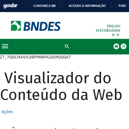
COMUNICA BR
ACESSO À INFORMAÇÃO
PARTI
ENGLISH
ACESSIBILIDADE
A+
A-
Busca
Z7_7QGCHA41L0RP906P422Q9QGGA7
Visualizador do
Conteúdo da Web
Ações