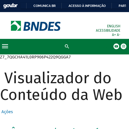
COMUNICA BR
ACESSO À INFORMAÇÃO
PARTI
ENGLISH
ACESSIBILIDADE
A+
A-
Busca
Z7_7QGCHA41L0RP906P422Q9QGGA7
Visualizador do
Conteúdo da Web
Ações