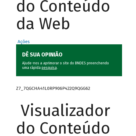
do Conteúdo
da Web
Ações
DÊ SUA OPINIÃO
Ajude-nos a aprimorar o site do BNDES preenchendo
uma rápida
pesquisa
.
Z7_7QGCHA41L0RP906P422Q9QGG62
Visualizador
do Conteúdo