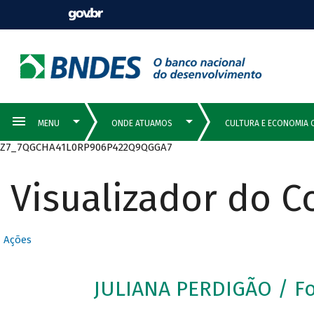
Z7_7QGCHA41L0RP906P422Q9QGGA7
Visualizador do 
Ações
JULIANA PERDIGÃO / F