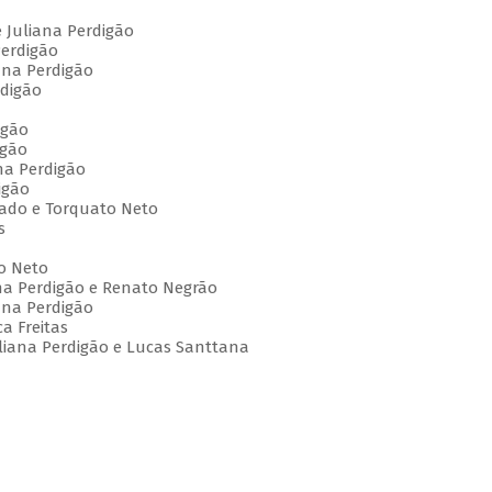
 Juliana Perdigão
Perdigão
ana Perdigão
rdigão
igão
igão
na Perdigão
igão
chado e Torquato Neto
s
o Neto
ana Perdigão e Renato Negrão
ana Perdigão
ca Freitas
uliana Perdigão e Lucas Santtana