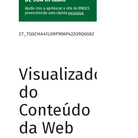
Ajude-nos a aprimorar o site do BNDES
preenchendo uma rápida
pesquisa
.
Z7_7QGCHA41L0RP906P422Q9QGG62
Visualizador
do
Conteúdo
da Web