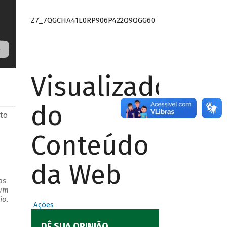
Z7_7QGCHA41L0RP906P422Q9QGG60
Visualizador
do
sto
Conteúdo
da Web
os
 um
io.
Ações
DÊ SUA OPINIÃO