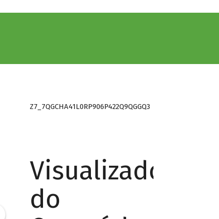
Z7_7QGCHA41L0RP906P422Q9QGGQ3
Visualizador
do