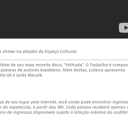
s shows na playlist do Espaço Cultural.
tório de seu mais recente disco, “Folhuda”. O Trabalho é compo
e poemas de autores brasileiros. Além destas, Juliana apresenta
to Gil e Jards Macalé.
a de seu lugar pela internet, você ainda pode encontrar ingress
a do espetáculo, a partir das 18h. Cada pessoa receberá apenas
o de ingressos disponíveis sujeito à lotação máxima do auditór