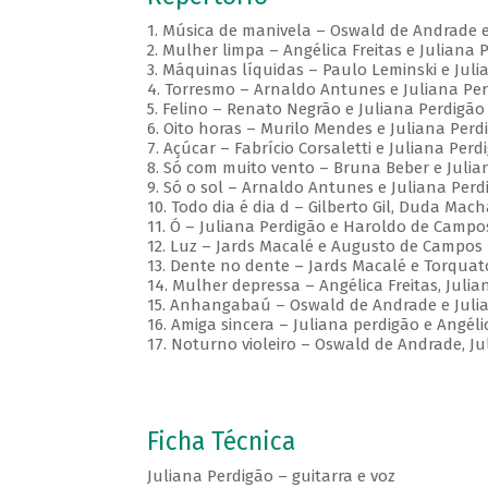
1. Música de manivela – Oswald de Andrade e
2. Mulher limpa – Angélica Freitas e Juliana 
3. Máquinas líquidas – Paulo Leminski e Juli
4. Torresmo – Arnaldo Antunes e Juliana Pe
5. Felino – Renato Negrão e Juliana Perdigão
6. Oito horas – Murilo Mendes e Juliana Perd
7. Açúcar – Fabrício Corsaletti e Juliana Perd
8. Só com muito vento – Bruna Beber e Julia
9. Só o sol – Arnaldo Antunes e Juliana Perd
10. Todo dia é dia d – Gilberto Gil, Duda Ma
11. Ó – Juliana Perdigão e Haroldo de Campo
12. Luz – Jards Macalé e Augusto de Campos
13. Dente no dente – Jards Macalé e Torquat
14. Mulher depressa – Angélica Freitas, Juli
15. Anhangabaú – Oswald de Andrade e Juli
16. Amiga sincera – Juliana perdigão e Angéli
17. Noturno violeiro – Oswald de Andrade, J
Ficha Técnica
Juliana Perdigão – guitarra e voz