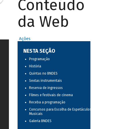
Conteúdo
da Web
Ações
NESTA SEÇÃO
Programação
História
Quintas no BNDES
Sextas instrumentais
Reserva de ingressos
Filmes e festivais de cinema
Receba a programação
Concursos para Escolha de Espetáculos
Musicais
Galeria BNDES