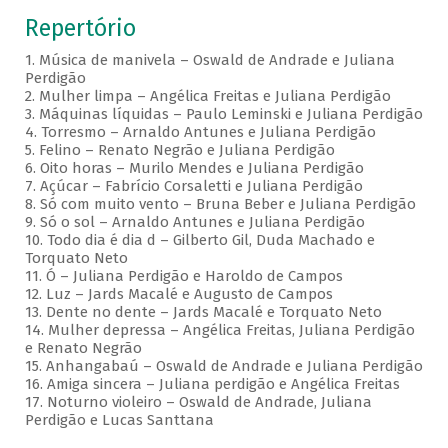
Repertório
1. Música de manivela – Oswald de Andrade e Juliana
Perdigão
2. Mulher limpa – Angélica Freitas e Juliana Perdigão
3. Máquinas líquidas – Paulo Leminski e Juliana Perdigão
4. Torresmo – Arnaldo Antunes e Juliana Perdigão
5. Felino – Renato Negrão e Juliana Perdigão
6. Oito horas – Murilo Mendes e Juliana Perdigão
7. Açúcar – Fabrício Corsaletti e Juliana Perdigão
8. Só com muito vento – Bruna Beber e Juliana Perdigão
9. Só o sol – Arnaldo Antunes e Juliana Perdigão
10. Todo dia é dia d – Gilberto Gil, Duda Machado e
Torquato Neto
11. Ó – Juliana Perdigão e Haroldo de Campos
12. Luz – Jards Macalé e Augusto de Campos
13. Dente no dente – Jards Macalé e Torquato Neto
14. Mulher depressa – Angélica Freitas, Juliana Perdigão
e Renato Negrão
15. Anhangabaú – Oswald de Andrade e Juliana Perdigão
16. Amiga sincera – Juliana perdigão e Angélica Freitas
17. Noturno violeiro – Oswald de Andrade, Juliana
Perdigão e Lucas Santtana