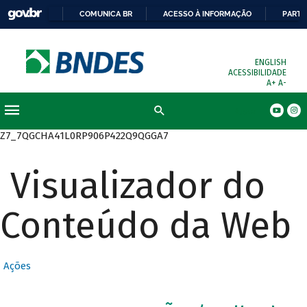
COMUNICA BR
ACESSO À INFORMAÇÃO
PARTI
ENGLISH
ACESSIBILIDADE
A+
A-
Busca
Z7_7QGCHA41L0RP906P422Q9QGGA7
Visualizador do
Conteúdo da Web
Ações