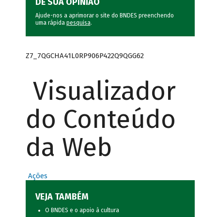
DÊ SUA OPINIÃO
Ajude-nos a aprimorar o site do BNDES preenchendo
uma rápida
pesquisa
.
Z7_7QGCHA41L0RP906P422Q9QGG62
Visualizador
do Conteúdo
da Web
Ações
VEJA TAMBÉM
O BNDES e o apoio à cultura