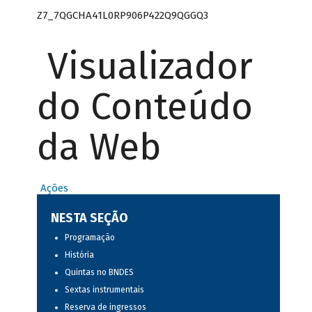
Z7_7QGCHA41L0RP906P422Q9QGGQ3
Visualizador
do Conteúdo
da Web
Ações
NESTA SEÇÃO
Programação
História
Quintas no BNDES
Sextas instrumentais
Reserva de ingressos