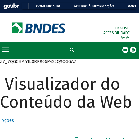
COMUNICA BR
ACESSO À INFORMAÇÃO
PARTI
ENGLISH
ACESSIBILIDADE
A+
A-
Busca
Z7_7QGCHA41L0RP906P422Q9QGGA7
Visualizador do
Conteúdo da Web
Ações