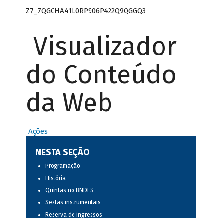
Z7_7QGCHA41L0RP906P422Q9QGGQ3
Visualizador
do Conteúdo
da Web
Ações
NESTA SEÇÃO
Programação
História
Quintas no BNDES
Sextas instrumentais
Reserva de ingressos