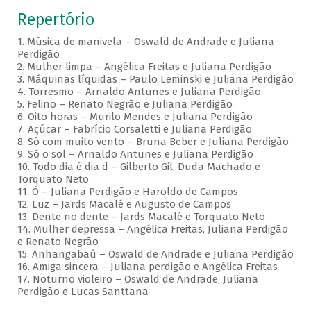
Repertório
1. Música de manivela – Oswald de Andrade e Juliana
Perdigão
2. Mulher limpa – Angélica Freitas e Juliana Perdigão
3. Máquinas líquidas – Paulo Leminski e Juliana Perdigão
4. Torresmo – Arnaldo Antunes e Juliana Perdigão
5. Felino – Renato Negrão e Juliana Perdigão
6. Oito horas – Murilo Mendes e Juliana Perdigão
7. Açúcar – Fabrício Corsaletti e Juliana Perdigão
8. Só com muito vento – Bruna Beber e Juliana Perdigão
9. Só o sol – Arnaldo Antunes e Juliana Perdigão
10. Todo dia é dia d – Gilberto Gil, Duda Machado e
Torquato Neto
11. Ó – Juliana Perdigão e Haroldo de Campos
12. Luz – Jards Macalé e Augusto de Campos
13. Dente no dente – Jards Macalé e Torquato Neto
14. Mulher depressa – Angélica Freitas, Juliana Perdigão
e Renato Negrão
15. Anhangabaú – Oswald de Andrade e Juliana Perdigão
16. Amiga sincera – Juliana perdigão e Angélica Freitas
17. Noturno violeiro – Oswald de Andrade, Juliana
Perdigão e Lucas Santtana