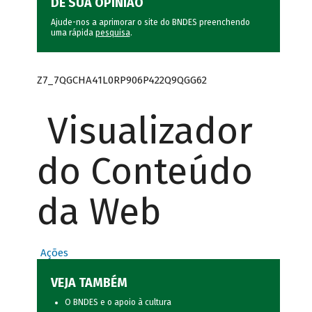
DÊ SUA OPINIÃO
Ajude-nos a aprimorar o site do BNDES preenchendo
uma rápida
pesquisa
.
Z7_7QGCHA41L0RP906P422Q9QGG62
Visualizador
do Conteúdo
da Web
Ações
VEJA TAMBÉM
O BNDES e o apoio à cultura