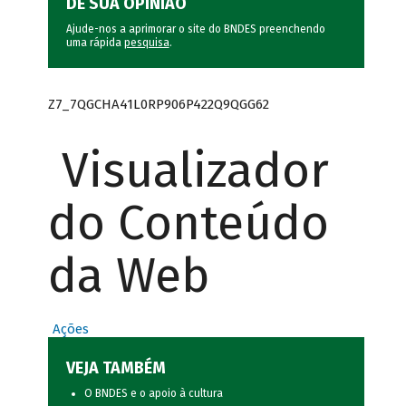
DÊ SUA OPINIÃO
Ajude-nos a aprimorar o site do BNDES preenchendo
uma rápida
pesquisa
.
Z7_7QGCHA41L0RP906P422Q9QGG62
Visualizador
do Conteúdo
da Web
Ações
VEJA TAMBÉM
O BNDES e o apoio à cultura