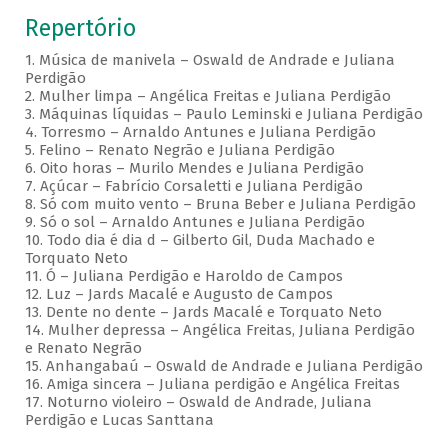
Repertório
1. Música de manivela – Oswald de Andrade e Juliana
Perdigão
2. Mulher limpa – Angélica Freitas e Juliana Perdigão
3. Máquinas líquidas – Paulo Leminski e Juliana Perdigão
4. Torresmo – Arnaldo Antunes e Juliana Perdigão
5. Felino – Renato Negrão e Juliana Perdigão
6. Oito horas – Murilo Mendes e Juliana Perdigão
7. Açúcar – Fabrício Corsaletti e Juliana Perdigão
8. Só com muito vento – Bruna Beber e Juliana Perdigão
9. Só o sol – Arnaldo Antunes e Juliana Perdigão
10. Todo dia é dia d – Gilberto Gil, Duda Machado e
Torquato Neto
11. Ó – Juliana Perdigão e Haroldo de Campos
12. Luz – Jards Macalé e Augusto de Campos
13. Dente no dente – Jards Macalé e Torquato Neto
14. Mulher depressa – Angélica Freitas, Juliana Perdigão
e Renato Negrão
15. Anhangabaú – Oswald de Andrade e Juliana Perdigão
16. Amiga sincera – Juliana perdigão e Angélica Freitas
17. Noturno violeiro – Oswald de Andrade, Juliana
Perdigão e Lucas Santtana