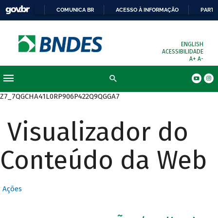
COMUNICA BR
ACESSO À INFORMAÇÃO
PARTI
ENGLISH
ACESSIBILIDADE
A+
A-
Busca
Z7_7QGCHA41L0RP906P422Q9QGGA7
Visualizador do
Conteúdo da Web
Ações