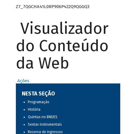
Z7_7QGCHA41L0RP906P422Q9QGGQ3
Visualizador
do Conteúdo
da Web
Ações
NESTA SEÇÃO
Programação
História
Quintas no BNDES
Sextas instrumentais
Reserva de ingressos