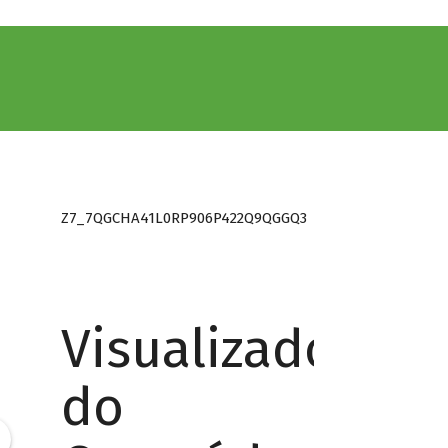
Z7_7QGCHA41L0RP906P422Q9QGGQ3
Visualizador
do