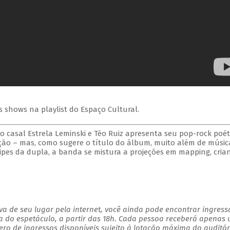
s shows na playlist do Espaço Cultural.
 casal Estrela Leminski e Téo Ruiz apresenta seu pop-rock poéti
ão – mas, como sugere o título do álbum, muito além de músic
ipes da dupla, a banda se mistura a projeções em mapping, cria
a de seu lugar pela internet, você ainda pode encontrar ingress
a do espetáculo, a partir das 18h. Cada pessoa receberá apenas
o de ingressos disponíveis sujeito à lotação máxima do auditór