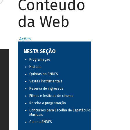
Conteúdo
da Web
Ações
NESTA SEÇÃO
Programação
História
Quintas no BNDES
Sextas instrumentais
Reserva de ingressos
Filmes e festivais de cinema
Receba a programação
Concursos para Escolha de Espetáculos
Musicais
Galeria BNDES