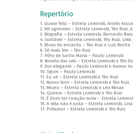
Repertório
1. Quase feliz – Estrela Leminski, Anelis Ass
2. Hit agressivo – Estrela Leminski, Téo Ruiz, 
3. Biografia – Estrela Leminski, Bernardo Bra
4. Gostável – Estrela Leminski, Téo Ruiz, Liv
5. Blues do encanto – Téo Ruiz e Luiz Rocha
6. Só mais Sim – Téo Ruiz
7. Filho de Santa Maria – Paulo Leminski
8. Novela das seis – Estrela Leminski e Téo Ru
9. Dor elegante – Paulo Leminski e Itamar 
10. Ogum – Paulo Leminski
11. Eu ué – Estrela Leminski e Téo Ruiz
12. Nosso livro – Estrela Leminski e Téo Ruiz
13. Mismo – Estrela Leminski e Léo Minax
14. Quirera – Estrela Leminski e Téo Ruiz
15. É Duro ter coração mole – Estrela Leminsk
16. A vida não é justa – Estrela Leminski, Liri
17. Poliamor – Estrela Leminski e Téo Ruiz