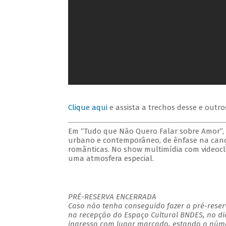
Clique aqui
e assista a trechos desse e outro
Em “Tudo que Não Quero Falar sobre Amor”, o
urbano e contemporâneo, de ênfase na canç
românticas. No show multimídia com videocl
uma atmosfera especial.
PRÉ-RESERVA ENCERRADA
Caso não tenha conseguido fazer a pré-reserv
na recepção do Espaço Cultural BNDES, no di
ingresso com lugar marcado, estando o númer