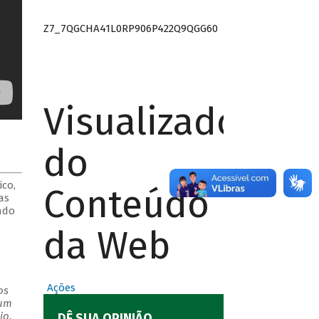
Z7_7QGCHA41L0RP906P422Q9QGG60
Visualizador
do
co,
Conteúdo
as
ndo
da Web
Ações
os
 um
io.
DÊ SUA OPINIÃO