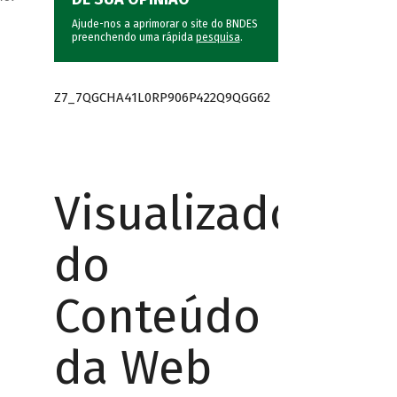
Ajude-nos a aprimorar o site do BNDES
preenchendo uma rápida
pesquisa
.
Z7_7QGCHA41L0RP906P422Q9QGG62
Visualizador
do
Conteúdo
da Web