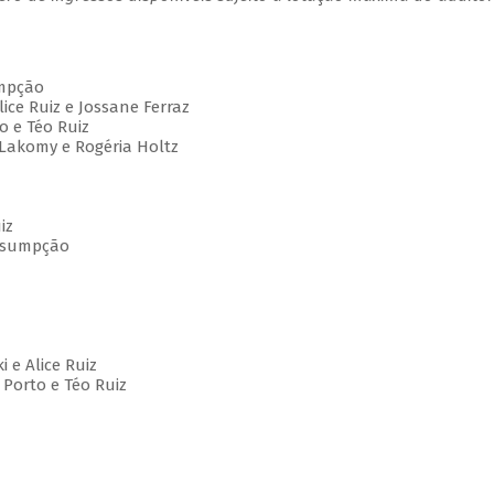
umpção
Alice Ruiz e Jossane Ferraz
vo e Téo Ruiz
ia Lakomy e Rogéria Holtz
iz
Assumpção
i e Alice Ruiz
a Porto e Téo Ruiz