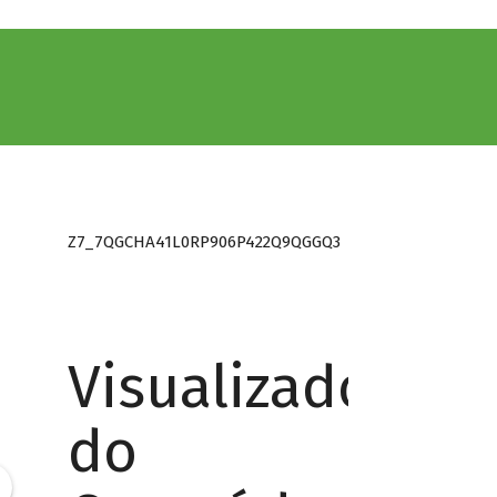
Z7_7QGCHA41L0RP906P422Q9QGGQ3
Visualizador
do