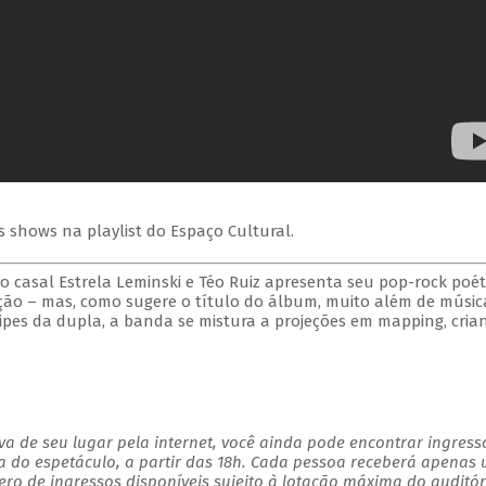
s shows na playlist do Espaço Cultural.
 casal Estrela Leminski e Téo Ruiz apresenta seu pop-rock poéti
ão – mas, como sugere o título do álbum, muito além de músic
ipes da dupla, a banda se mistura a projeções em mapping, cria
a de seu lugar pela internet, você ainda pode encontrar ingress
a do espetáculo, a partir das 18h. Cada pessoa receberá apenas
o de ingressos disponíveis sujeito à lotação máxima do auditór