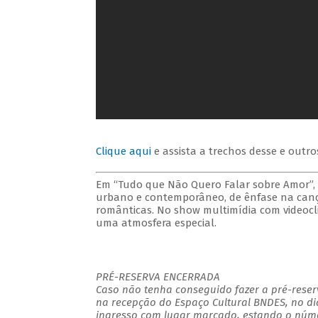
Clique aqui
e assista a trechos desse e outro
Em “Tudo que Não Quero Falar sobre Amor”, o
urbano e contemporâneo, de ênfase na canç
românticas. No show multimídia com videocl
uma atmosfera especial.
PRÉ-RESERVA ENCERRADA
Caso não tenha conseguido fazer a pré-reserv
na recepção do Espaço Cultural BNDES, no di
ingresso com lugar marcado, estando o númer