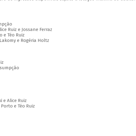
umpção
Alice Ruiz e Jossane Ferraz
vo e Téo Ruiz
ia Lakomy e Rogéria Holtz
iz
Assumpção
i e Alice Ruiz
a Porto e Téo Ruiz