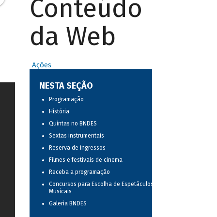
Conteúdo
da Web
Ações
NESTA SEÇÃO
Programação
História
Quintas no BNDES
Sextas instrumentais
Reserva de ingressos
Filmes e festivais de cinema
Receba a programação
Concursos para Escolha de Espetáculos
Musicais
Galeria BNDES