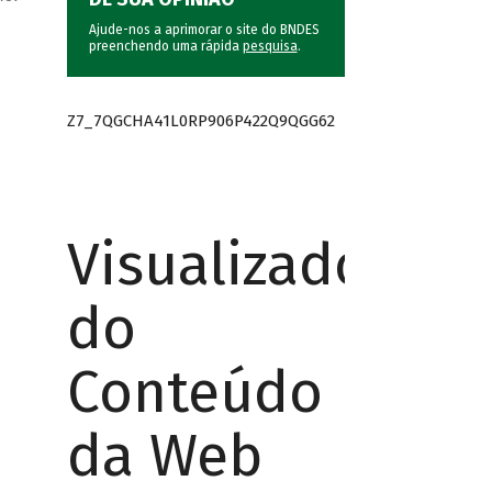
Ajude-nos a aprimorar o site do BNDES
preenchendo uma rápida
pesquisa
.
Z7_7QGCHA41L0RP906P422Q9QGG62
Visualizador
do
Conteúdo
da Web