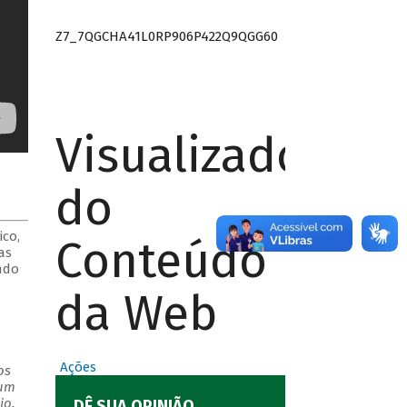
Z7_7QGCHA41L0RP906P422Q9QGG60
Visualizador
do
co,
Conteúdo
as
ndo
da Web
Ações
os
 um
io.
DÊ SUA OPINIÃO