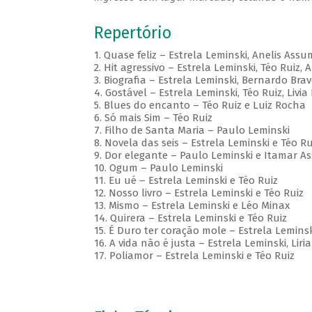
Repertório
1. Quase feliz – Estrela Leminski, Anelis Ass
2. Hit agressivo – Estrela Leminski, Téo Ruiz, 
3. Biografia – Estrela Leminski, Bernardo Bra
4. Gostável – Estrela Leminski, Téo Ruiz, Liv
5. Blues do encanto – Téo Ruiz e Luiz Rocha
6. Só mais Sim – Téo Ruiz
7. Filho de Santa Maria – Paulo Leminski
8. Novela das seis – Estrela Leminski e Téo Ru
9. Dor elegante – Paulo Leminski e Itamar 
10. Ogum – Paulo Leminski
11. Eu ué – Estrela Leminski e Téo Ruiz
12. Nosso livro – Estrela Leminski e Téo Ruiz
13. Mismo – Estrela Leminski e Léo Minax
14. Quirera – Estrela Leminski e Téo Ruiz
15. É Duro ter coração mole – Estrela Leminsk
16. A vida não é justa – Estrela Leminski, Liri
17. Poliamor – Estrela Leminski e Téo Ruiz