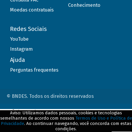
Conhecimento
Moedas contratuais
Redes Sociais
YouTube
Instagram
Ajuda
Perguntas frequentes
© BNDES. Todos os direitos reservados
ConteÃºdo complementar
Aviso: Utilizamos dados pessoais, cookies e tecnologias
semelhantes de acordo com nossos
Termos de Uso e Política de
${title}
${badge}
Privacidade
. Ao continuar navegando, você concorda com estas
condições.
${loading}