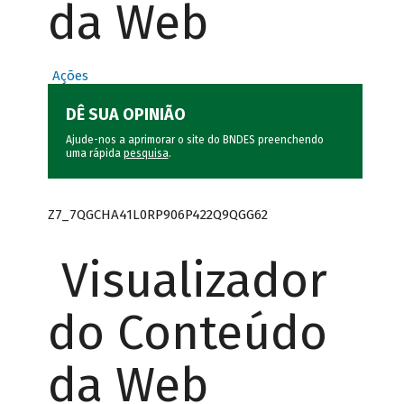
da Web
Ações
DÊ SUA OPINIÃO
Ajude-nos a aprimorar o site do BNDES preenchendo
uma rápida
pesquisa
.
Z7_7QGCHA41L0RP906P422Q9QGG62
Visualizador
do Conteúdo
da Web