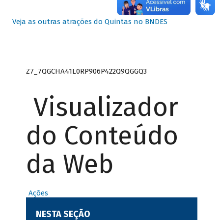
Veja as outras atrações do Quintas no BNDES
Z7_7QGCHA41L0RP906P422Q9QGGQ3
Visualizador
do Conteúdo
da Web
Ações
NESTA SEÇÃO