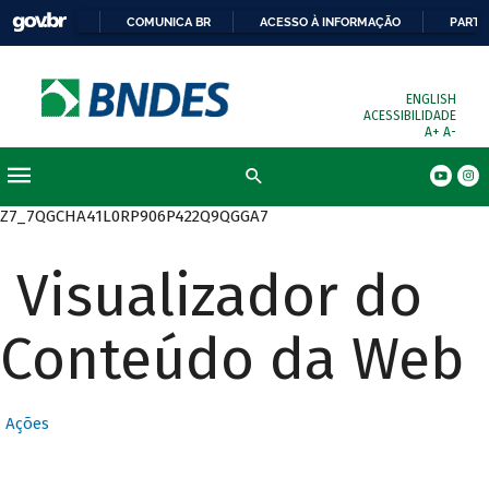
COMUNICA BR
ACESSO À INFORMAÇÃO
PARTI
ENGLISH
ACESSIBILIDADE
A+
A-
Busca
Z7_7QGCHA41L0RP906P422Q9QGGA7
Visualizador do
Conteúdo da Web
Ações