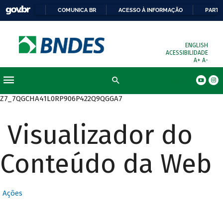
COMUNICA BR
ACESSO À INFORMAÇÃO
PARTI
ENGLISH
ACESSIBILIDADE
A+
A-
Busca
Z7_7QGCHA41L0RP906P422Q9QGGA7
Visualizador do
Conteúdo da Web
Ações