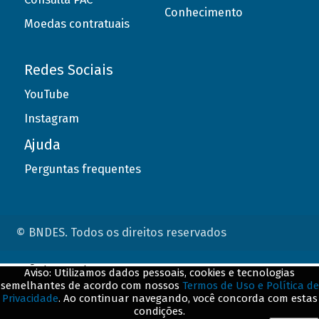
Conhecimento
Moedas contratuais
Redes Sociais
YouTube
Instagram
Ajuda
Perguntas frequentes
© BNDES. Todos os direitos reservados
ConteÃºdo complementar
Aviso: Utilizamos dados pessoais, cookies e tecnologias
semelhantes de acordo com nossos
Termos de Uso e Política de
${title}
${badge}
Privacidade
. Ao continuar navegando, você concorda com estas
condições.
${loading}