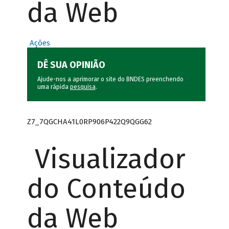
da Web
Ações
DÊ SUA OPINIÃO
Ajude-nos a aprimorar o site do BNDES preenchendo
uma rápida
pesquisa
.
Z7_7QGCHA41L0RP906P422Q9QGG62
Visualizador
do Conteúdo
da Web