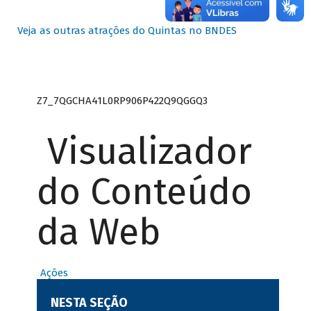
Veja as outras atrações do Quintas no BNDES
Z7_7QGCHA41L0RP906P422Q9QGGQ3
Visualizador
do Conteúdo
da Web
Ações
NESTA SEÇÃO