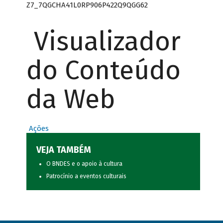
Z7_7QGCHA41L0RP906P422Q9QGG62
Visualizador
do Conteúdo
da Web
Ações
VEJA TAMBÉM
O BNDES e o apoio à cultura
Patrocínio a eventos culturais