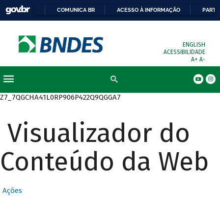
COMUNICA BR
ACESSO À INFORMAÇÃO
PARTI
ENGLISH
ACESSIBILIDADE
A+
A-
Busca
Z7_7QGCHA41L0RP906P422Q9QGGA7
Visualizador do
Conteúdo da Web
Ações