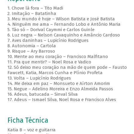
1. Chove lá fora – Tito Madi
2. Imitação – Batatinha
3. Meu mundo é hoje – Wilson Batista e José Batista
4. Ninguém me ama – Fernando Lobo e Antônio Maria
5. Tão só – Dorival Caymmi e Carlos Guinle
6. Luz negra – Nelson Cavaquinho e Amâncio Cardoso
7. Aves daninhas – Lupicínio Rodrigues
8. Autonomia – Cartola
9. Risque – Ary Barroso
10. Mente ao meu coração – Francisco Malfitano
11. Pra que mentir? – Noel Rosa e Vadico
12. Só deixo meu coração na mão de quem pode – Fausto
Fawcett, Katia, Marcos Cunha e Plínio Profeta
13. Volta – Lupicínio Rodrigues
14. Me deixa em paz – Monsueto e Aírton Amorim
15. Negue – Adelino Moreira e Enzo Almeida Passos
16. Adeus, batucada – Sinval Silva
17. Adeus – Ismael Silva, Noel Rosa e Francisco Alves
Ficha Técnica
Katia B – voz e guitarra