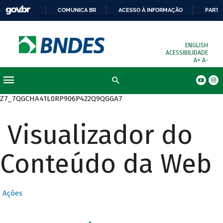
COMUNICA BR
ACESSO À INFORMAÇÃO
PARTI
ENGLISH
ACESSIBILIDADE
A+
A-
Busca
Z7_7QGCHA41L0RP906P422Q9QGGA7
Visualizador do
Conteúdo da Web
Ações