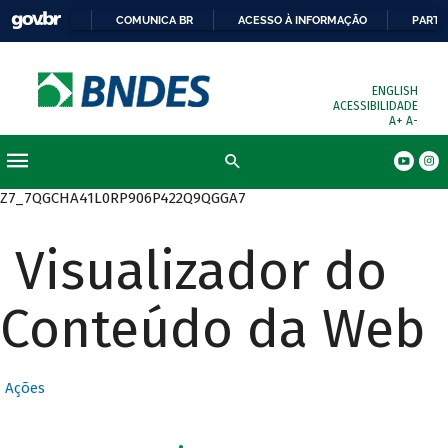
COMUNICA BR
ACESSO À INFORMAÇÃO
PARTI
ENGLISH
ACESSIBILIDADE
A+
A-
Busca
Z7_7QGCHA41L0RP906P422Q9QGGA7
Visualizador do
Conteúdo da Web
Ações