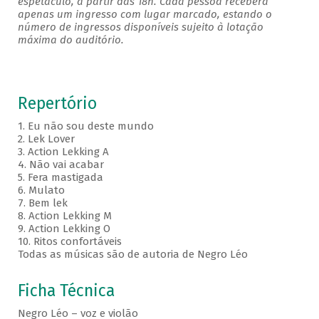
espetáculo, a partir das 18h. Cada pessoa receberá
apenas um ingresso com lugar marcado, estando o
número de ingressos disponíveis sujeito à lotação
máxima do auditório.
Repertório
1. Eu não sou deste mundo
2. Lek Lover
3. Action Lekking A
4. Não vai acabar
5. Fera mastigada
6. Mulato
7. Bem lek
8. Action Lekking M
9. Action Lekking O
10. Ritos confortáveis
Todas as músicas são de autoria de Negro Léo
Ficha Técnica
Negro Léo – voz e violão