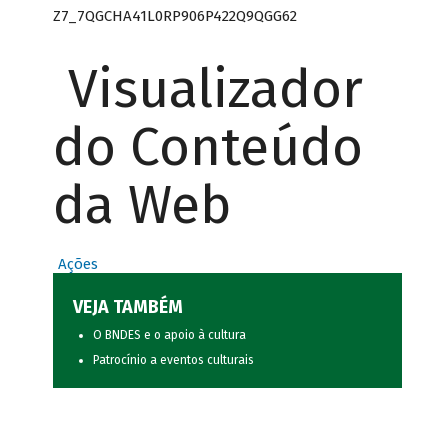
Z7_7QGCHA41L0RP906P422Q9QGG62
Visualizador
do Conteúdo
da Web
Ações
VEJA TAMBÉM
O BNDES e o apoio à cultura
Patrocínio a eventos culturais