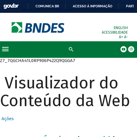
COMUNICA BR
ACESSO À INFORMAÇÃO
PARTI
ENGLISH
ACESSIBILIDADE
A+
A-
Busca
Z7_7QGCHA41L0RP906P422Q9QGGA7
Visualizador do
Conteúdo da Web
Ações