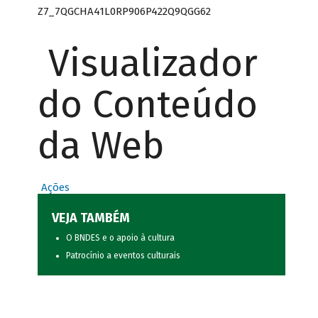
Z7_7QGCHA41L0RP906P422Q9QGG62
Visualizador
do Conteúdo
da Web
Ações
VEJA TAMBÉM
O BNDES e o apoio à cultura
Patrocínio a eventos culturais