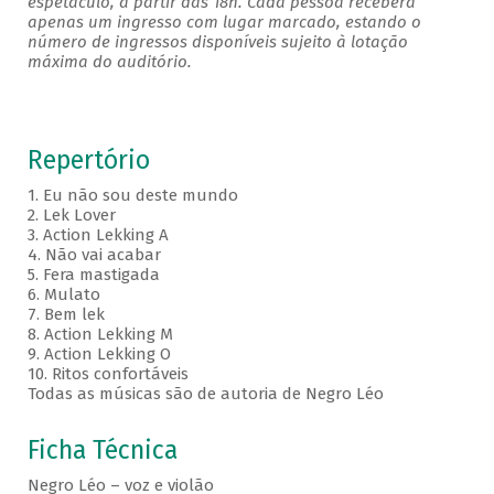
espetáculo, a partir das 18h. Cada pessoa receberá
apenas um ingresso com lugar marcado, estando o
número de ingressos disponíveis sujeito à lotação
máxima do auditório.
Repertório
1. Eu não sou deste mundo
2. Lek Lover
3. Action Lekking A
4. Não vai acabar
5. Fera mastigada
6. Mulato
7. Bem lek
8. Action Lekking M
9. Action Lekking O
10. Ritos confortáveis
Todas as músicas são de autoria de Negro Léo
Ficha Técnica
Negro Léo – voz e violão