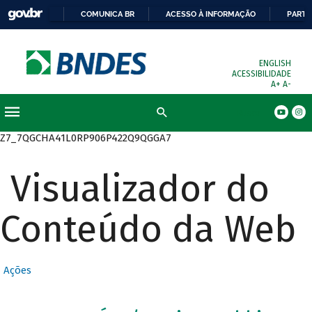
COMUNICA BR
ACESSO À INFORMAÇÃO
PARTI
ENGLISH
ACESSIBILIDADE
A+
A-
Busca
Z7_7QGCHA41L0RP906P422Q9QGGA7
Visualizador do
Conteúdo da Web
Ações