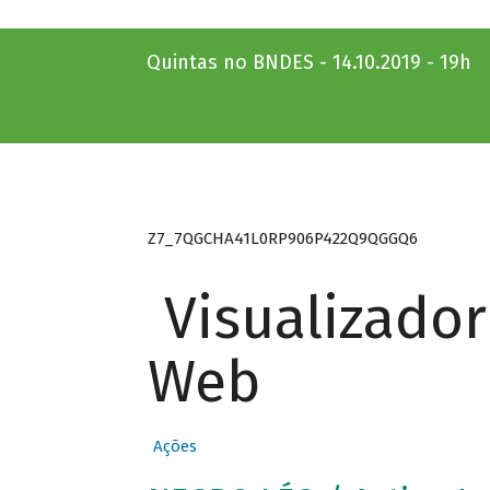
Quintas no BNDES - 14.10.2019 - 19h
Z7_7QGCHA41L0RP906P422Q9QGGQ6
Visualizado
Web
Ações