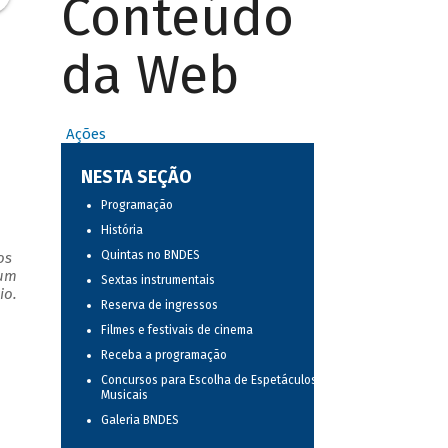
Conteúdo
da Web
Ações
NESTA SEÇÃO
Programação
História
Quintas no BNDES
os
 um
Sextas instrumentais
io.
Reserva de ingressos
Filmes e festivais de cinema
Receba a programação
Concursos para Escolha de Espetáculos
Musicais
Galeria BNDES