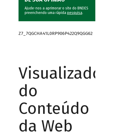
Ajude-nos a aprimorar o site do BNDES
preenchendo uma rápida
pesquisa
.
Z7_7QGCHA41L0RP906P422Q9QGG62
Visualizador
do
Conteúdo
da Web