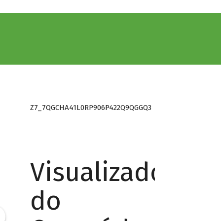
Z7_7QGCHA41L0RP906P422Q9QGGQ3
Visualizador
do