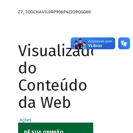
Z7_7QGCHA41L0RP906P422Q9QGG60
Visualizador
do
Conteúdo
da Web
Ações
DÊ SUA OPINIÃO