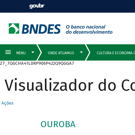
Z7_7QGCHA41L0RP906P422Q9QGGA7
Visualizador do 
Ações
OUROBA