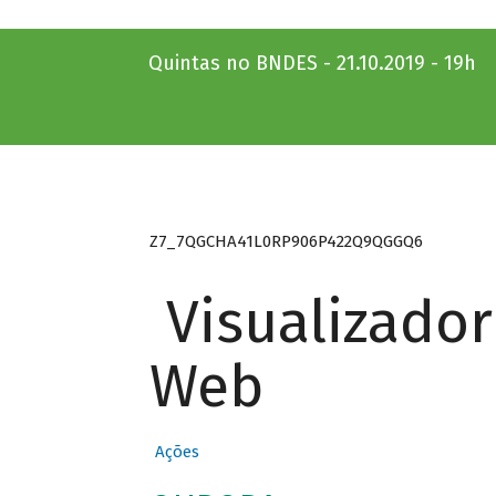
Quintas no BNDES - 21.10.2019 - 19h
Z7_7QGCHA41L0RP906P422Q9QGGQ6
Visualizado
Web
Ações