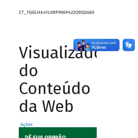
Z7_7QGCHA41L0RP906P422Q9QGG60
Visualizador
do
Conteúdo
da Web
Ações
DÊ SUA OPINIÃO