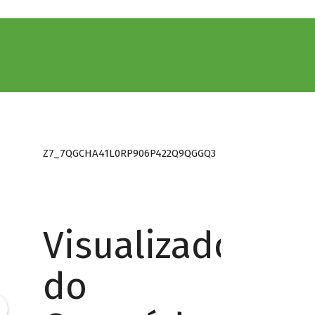
Z7_7QGCHA41L0RP906P422Q9QGGQ3
Visualizador
do