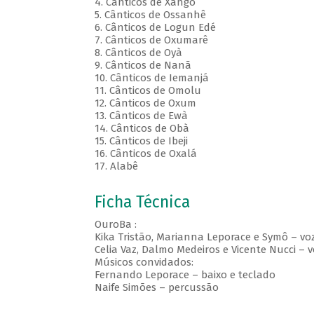
4. Cânticos de Xangô
5. Cânticos de Ossanhê
6. Cânticos de Logun Edé
7. Cânticos de Oxumarê
8. Cânticos de Oyà
9. Cânticos de Nanã
10. Cânticos de Iemanjá
11. Cânticos de Omolu
12. Cânticos de Oxum
13. Cânticos de Ewà
14. Cânticos de Obà
15. Cânticos de Ibeji
16. Cânticos de Oxalá
17. Alabê
Ficha Técnica
OuroBa :
Kika Tristão, Marianna Leporace e Symô – vo
Celia Vaz, Dalmo Medeiros e Vicente Nucci – 
Músicos convidados:
Fernando Leporace – baixo e teclado
Naife Simões – percussão