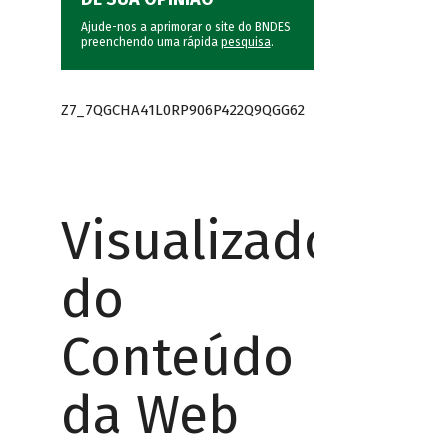
Ajude-nos a aprimorar o site do BNDES
preenchendo uma rápida
pesquisa
.
Z7_7QGCHA41L0RP906P422Q9QGG62
Visualizador
do
Conteúdo
da Web