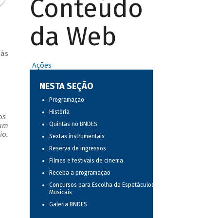
Conteúdo
da Web
 às
Ações
NESTA SEÇÃO
Programação
História
os
Quintas no BNDES
 um
io.
Sextas instrumentais
Reserva de ingressos
Filmes e festivais de cinema
Receba a programação
Concursos para Escolha de Espetáculos
Musicais
Galeria BNDES