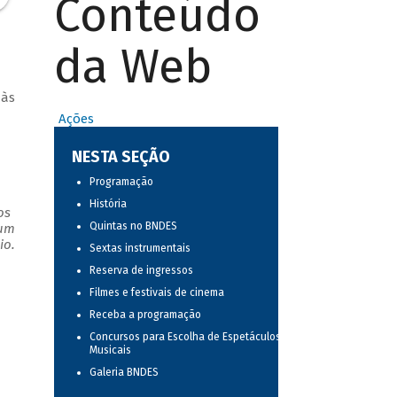
Conteúdo
da Web
 às
Ações
NESTA SEÇÃO
Programação
História
os
Quintas no BNDES
 um
io.
Sextas instrumentais
Reserva de ingressos
Filmes e festivais de cinema
Receba a programação
Concursos para Escolha de Espetáculos
Musicais
Galeria BNDES