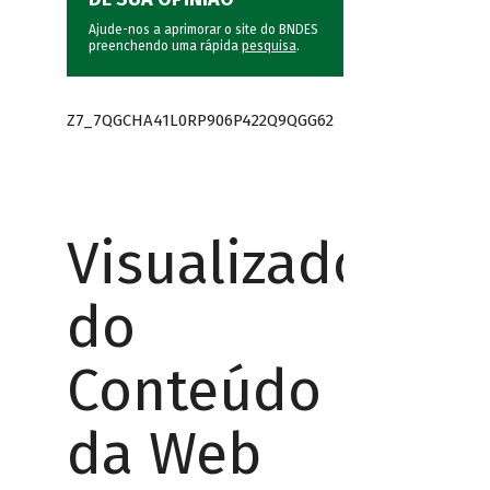
Ajude-nos a aprimorar o site do BNDES
preenchendo uma rápida
pesquisa
.
Z7_7QGCHA41L0RP906P422Q9QGG62
Visualizador
do
Conteúdo
da Web