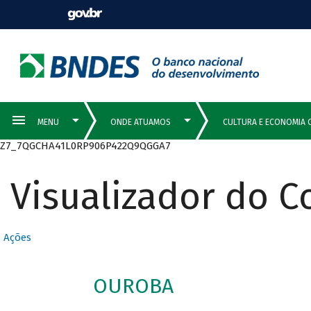
Z7_7QGCHA41L0RP906P422Q9QGGA7
Visualizador do 
Ações
OUROBA