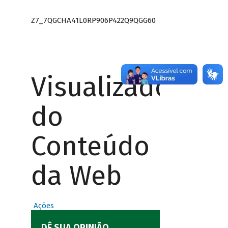
Z7_7QGCHA41L0RP906P422Q9QGG60
Visualizador
do
Conteúdo
da Web
Ações
DÊ SUA OPINIÃO