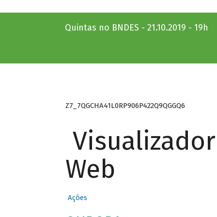
Quintas no BNDES - 21.10.2019 - 19h
Z7_7QGCHA41L0RP906P422Q9QGGQ6
Visualizado
Web
Ações