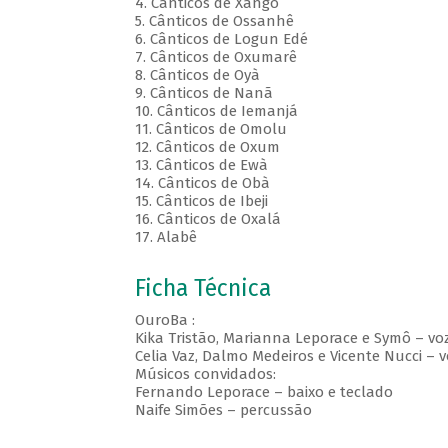
4. Cânticos de Xangô
5. Cânticos de Ossanhê
6. Cânticos de Logun Edé
7. Cânticos de Oxumarê
8. Cânticos de Oyà
9. Cânticos de Nanã
10. Cânticos de Iemanjá
11. Cânticos de Omolu
12. Cânticos de Oxum
13. Cânticos de Ewà
14. Cânticos de Obà
15. Cânticos de Ibeji
16. Cânticos de Oxalá
17. Alabê
Ficha Técnica
OuroBa :
Kika Tristão, Marianna Leporace e Symô – vo
Celia Vaz, Dalmo Medeiros e Vicente Nucci – 
Músicos convidados:
Fernando Leporace – baixo e teclado
Naife Simões – percussão