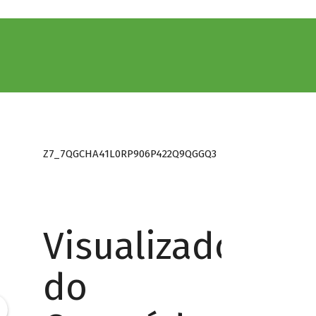
Z7_7QGCHA41L0RP906P422Q9QGGQ3
Visualizador
do