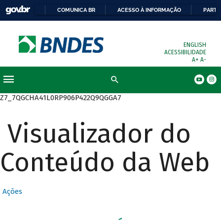
COMUNICA BR
ACESSO À INFORMAÇÃO
PARTI
ENGLISH
ACESSIBILIDADE
A+
A-
Busca
Z7_7QGCHA41L0RP906P422Q9QGGA7
Visualizador do
Conteúdo da Web
Ações