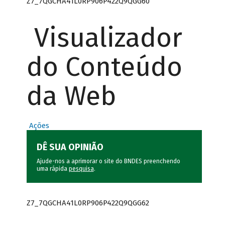
Z7_7QGCHA41L0RP906P422Q9QGG60
Visualizador
do Conteúdo
da Web
Ações
DÊ SUA OPINIÃO
Ajude-nos a aprimorar o site do BNDES preenchendo
uma rápida
pesquisa
.
Z7_7QGCHA41L0RP906P422Q9QGG62