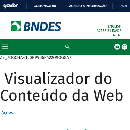
COMUNICA BR
ACESSO À INFORMAÇÃO
PARTI
ENGLISH
ACESSIBILIDADE
A+
A-
Busca
Z7_7QGCHA41L0RP906P422Q9QGGA7
Visualizador do
Conteúdo da Web
Ações