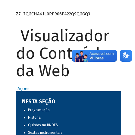
Z7_7QGCHA41L0RP906P422Q9QGGQ3
Visualizador
do Conteúdo
da Web
Ações
NESTA SEÇÃO
Programação
História
Quintas no BNDES
Sextas instrumentais