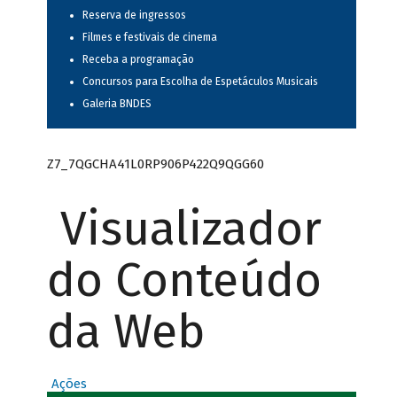
Reserva de ingressos
Filmes e festivais de cinema
Receba a programação
Concursos para Escolha de Espetáculos Musicais
Galeria BNDES
Z7_7QGCHA41L0RP906P422Q9QGG60
Visualizador
do Conteúdo
da Web
Ações