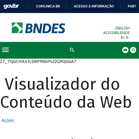
COMUNICA BR
ACESSO À INFORMAÇÃO
PARTI
ENGLISH
ACESSIBILIDADE
A+
A-
Busca
Z7_7QGCHA41L0RP906P422Q9QGGA7
Visualizador do
Conteúdo da Web
Ações