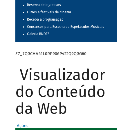
Reserva de ingressos
Filmes e festivais de cinema
Receba a programação
Concursos para Escolha de Espetáculos Musicais
Galeria BNDES
Z7_7QGCHA41L0RP906P422Q9QGG60
Visualizador
do Conteúdo
da Web
Ações