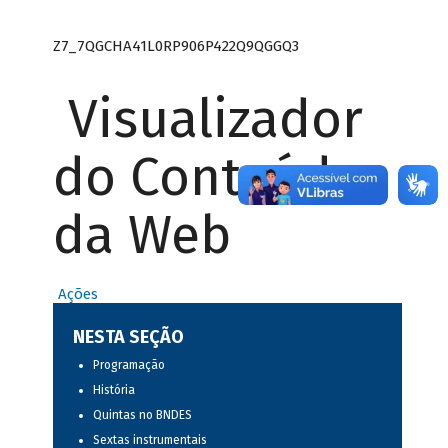
Z7_7QGCHA41L0RP906P422Q9QGGQ3
Visualizador
do Conteúdo
da Web
Ações
NESTA SEÇÃO
Programação
História
Quintas no BNDES
Sextas instrumentais