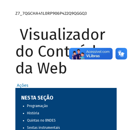
Z7_7QGCHA41L0RP906P422Q9QGGQ3
Visualizador
do Conteúdo
da Web
Ações
NESTA SEÇÃO
Programação
História
Quintas no BNDES
Sextas instrumentais