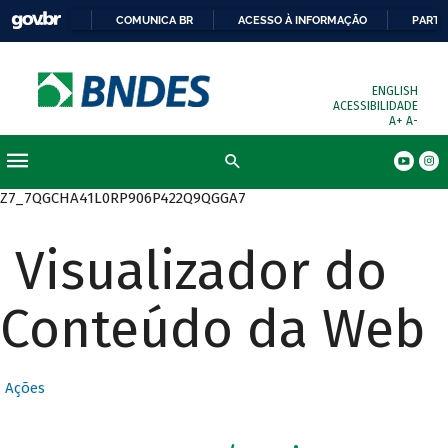
COMUNICA BR
ACESSO À INFORMAÇÃO
PARTI
ENGLISH
ACESSIBILIDADE
A+
A-
Busca
Z7_7QGCHA41L0RP906P422Q9QGGA7
Visualizador do
Conteúdo da Web
Ações