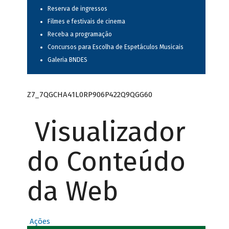
Reserva de ingressos
Filmes e festivais de cinema
Receba a programação
Concursos para Escolha de Espetáculos Musicais
Galeria BNDES
Z7_7QGCHA41L0RP906P422Q9QGG60
Visualizador
do Conteúdo
da Web
Ações