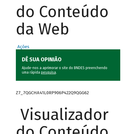
do Conteúdo
da Web
Ações
DÊ SUA OPINIÃO
Ajude-nos a aprimorar o site do BNDES preenchendo
uma rápida
pesquisa
.
Z7_7QGCHA41L0RP906P422Q9QGG62
Visualizador
do Conteúdo