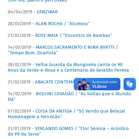
com voz, piano e percussão"
04/04/2019 -
ZANZIBAR
28/03/2019 -
ALAN ROCHA / “Alumiou”
21/03/2019 -
ROSE MAIA / “Encontro de Bambas”
14/03/2019 -
MARCOS SACRAMENTO E NINA WIRTTI /
“Tempo Bom, Zicartola”
28/02/2019 -
Velha Guarda da Mangueira canta os 90
Anos da Verde-e-Rosa e o Centenário de Geraldo Pereira
21/02/2019 -
ABACATE CONTEMPORÂNEO
14/02/2019 -
BIQUINI CAVADÃO / “As Voltas que o Mundo
Dá”
07/02/2019 -
COISA DA ANTIGA / “Só Vendo que Beleza!
Homenagem a Henricão”
31/01/2019 -
VERLANDO GOMES / “Flor Serena – Acústico
do Pé da Serra”