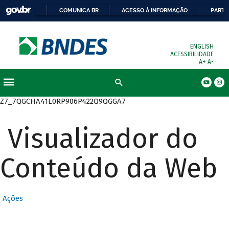
COMUNICA BR
ACESSO À INFORMAÇÃO
PARTI
ENGLISH
ACESSIBILIDADE
A+
A-
Busca
Z7_7QGCHA41L0RP906P422Q9QGGA7
Visualizador do
Conteúdo da Web
Ações