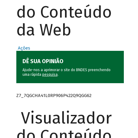
do Conteúdo
da Web
Ações
DÊ SUA OPINIÃO
Ajude-nos a aprimorar o site do BNDES preenchendo
uma rápida
pesquisa
.
Z7_7QGCHA41L0RP906P422Q9QGG62
Visualizador
do Conteúdo