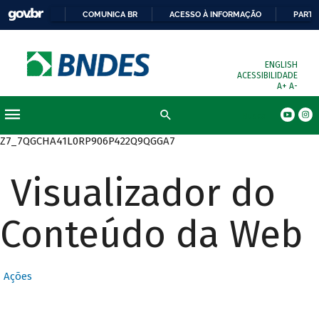
COMUNICA BR
ACESSO À INFORMAÇÃO
PARTI
ENGLISH
ACESSIBILIDADE
A+
A-
Busca
Z7_7QGCHA41L0RP906P422Q9QGGA7
Visualizador do
Conteúdo da Web
Ações