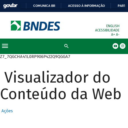
COMUNICA BR
ACESSO À INFORMAÇÃO
PARTI
ENGLISH
ACESSIBILIDADE
A+
A-
Busca
Z7_7QGCHA41L0RP906P422Q9QGGA7
Visualizador do
Conteúdo da Web
Ações