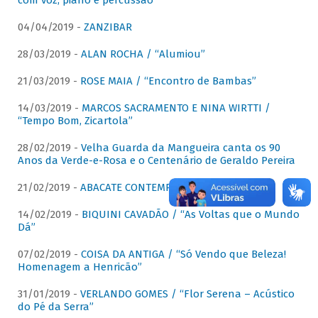
com voz, piano e percussão"
04/04/2019 -
ZANZIBAR
28/03/2019 -
ALAN ROCHA / “Alumiou”
21/03/2019 -
ROSE MAIA / “Encontro de Bambas”
14/03/2019 -
MARCOS SACRAMENTO E NINA WIRTTI /
“Tempo Bom, Zicartola”
28/02/2019 -
Velha Guarda da Mangueira canta os 90
Anos da Verde-e-Rosa e o Centenário de Geraldo Pereira
21/02/2019 -
ABACATE CONTEMPORÂNEO
14/02/2019 -
BIQUINI CAVADÃO / “As Voltas que o Mundo
Dá”
07/02/2019 -
COISA DA ANTIGA / “Só Vendo que Beleza!
Homenagem a Henricão”
31/01/2019 -
VERLANDO GOMES / “Flor Serena – Acústico
do Pé da Serra”