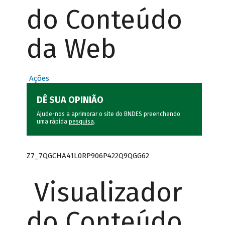
do Conteúdo
da Web
Ações
DÊ SUA OPINIÃO
Ajude-nos a aprimorar o site do BNDES preenchendo
uma rápida
pesquisa
.
Z7_7QGCHA41L0RP906P422Q9QGG62
Visualizador
do Conteúdo