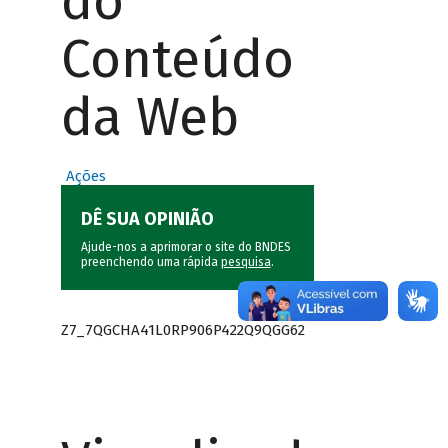
do
Conteúdo
da Web
Ações
DÊ SUA OPINIÃO
Ajude-nos a aprimorar o site do BNDES
preenchendo uma rápida
pesquisa
.
Z7_7QGCHA41L0RP906P422Q9QGG62