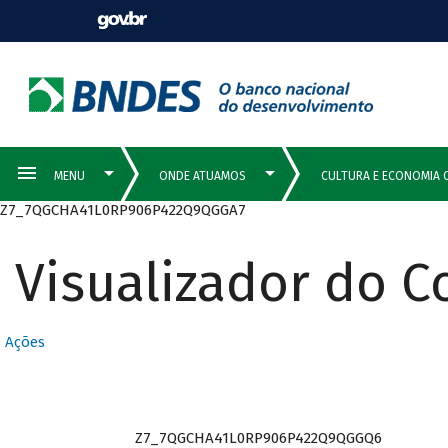
Z7_7QGCHA41L0RP906P422Q9QGGA7
Visualizador do 
Ações
Z7_7QGCHA41L0RP906P422Q9QGGQ6