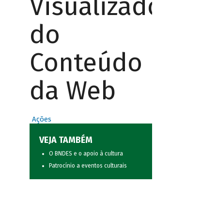
Visualizador
do
Conteúdo
da Web
Ações
VEJA TAMBÉM
O BNDES e o apoio à cultura
Patrocínio a eventos culturais