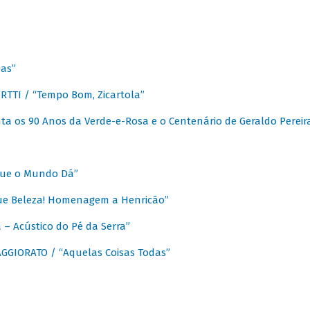
as”
TTI / “Tempo Bom, Zicartola”
a os 90 Anos da Verde-e-Rosa e o Centenário de Geraldo Pereir
que o Mundo Dá”
ue Beleza! Homenagem a Henricão”
– Acústico do Pé da Serra”
GIORATO / “Aquelas Coisas Todas”