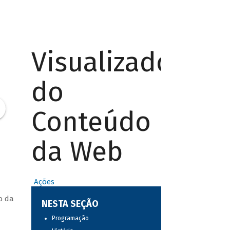
Visualizador
do
Conteúdo
da Web
Ações
o da
NESTA SEÇÃO
Programação