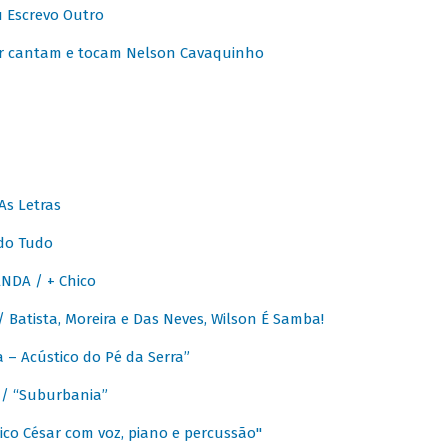
u Escrevo Outro
r cantam e tocam Nelson Cavaquinho
As Letras
do Tudo
NDA / + Chico
Batista, Moreira e Das Neves, Wilson É Samba!
– Acústico do Pé da Serra”
/ “Suburbania”
co César com voz, piano e percussão"