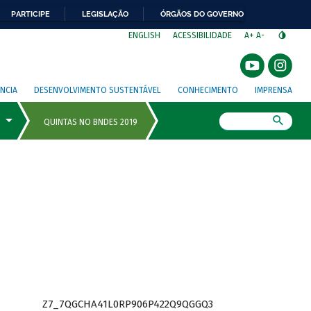
PARTICIPE
LEGISLAÇÃO
ÓRGÃOS DO GOVERNO
⁣
ENGLISH
ACESSIBILIDADE
A+
A-
NCIA
DESENVOLVIMENTO SUSTENTÁVEL
CONHECIMENTO
IMPRENSA
Busca
Z7_7QGCHA41L0RP906P422Q9QGGQ3