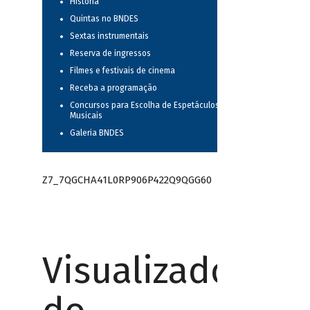
História
Quintas no BNDES
Sextas instrumentais
Reserva de ingressos
Filmes e festivais de cinema
Receba a programação
Concursos para Escolha de Espetáculos
Musicais
Galeria BNDES
Z7_7QGCHA41L0RP906P422Q9QGG60
Visualizador