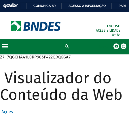
COMUNICA BR
ACESSO À INFORMAÇÃO
PARTI
ENGLISH
ACESSIBILIDADE
A+
A-
Busca
Z7_7QGCHA41L0RP906P422Q9QGGA7
Visualizador do
Conteúdo da Web
Ações