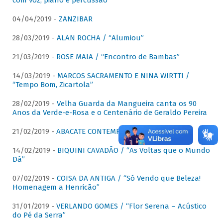
com voz, piano e percussão"
04/04/2019 -
ZANZIBAR
28/03/2019 -
ALAN ROCHA / “Alumiou”
21/03/2019 -
ROSE MAIA / “Encontro de Bambas”
14/03/2019 -
MARCOS SACRAMENTO E NINA WIRTTI /
“Tempo Bom, Zicartola”
28/02/2019 -
Velha Guarda da Mangueira canta os 90
Anos da Verde-e-Rosa e o Centenário de Geraldo Pereira
21/02/2019 -
ABACATE CONTEMPORÂNEO
14/02/2019 -
BIQUINI CAVADÃO / “As Voltas que o Mundo
Dá”
07/02/2019 -
COISA DA ANTIGA / “Só Vendo que Beleza!
Homenagem a Henricão”
31/01/2019 -
VERLANDO GOMES / “Flor Serena – Acústico
do Pé da Serra”