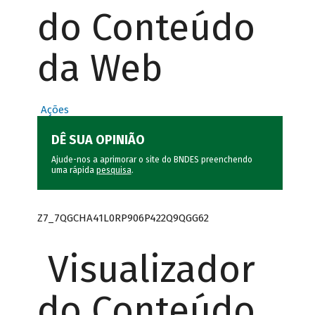
do Conteúdo
da Web
Ações
DÊ SUA OPINIÃO
Ajude-nos a aprimorar o site do BNDES preenchendo
uma rápida
pesquisa
.
Z7_7QGCHA41L0RP906P422Q9QGG62
Visualizador
do Conteúdo