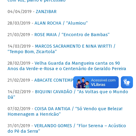
com voz, piano e percussão"
04/04/2019 -
ZANZIBAR
28/03/2019 -
ALAN ROCHA / “Alumiou”
21/03/2019 -
ROSE MAIA / “Encontro de Bambas”
14/03/2019 -
MARCOS SACRAMENTO E NINA WIRTTI /
“Tempo Bom, Zicartola”
28/02/2019 -
Velha Guarda da Mangueira canta os 90
Anos da Verde-e-Rosa e o Centenário de Geraldo Pereira
21/02/2019 -
ABACATE CONTEMPORÂNEO
14/02/2019 -
BIQUINI CAVADÃO / “As Voltas que o Mundo
Dá”
07/02/2019 -
COISA DA ANTIGA / “Só Vendo que Beleza!
Homenagem a Henricão”
31/01/2019 -
VERLANDO GOMES / “Flor Serena – Acústico
do Pé da Serra”