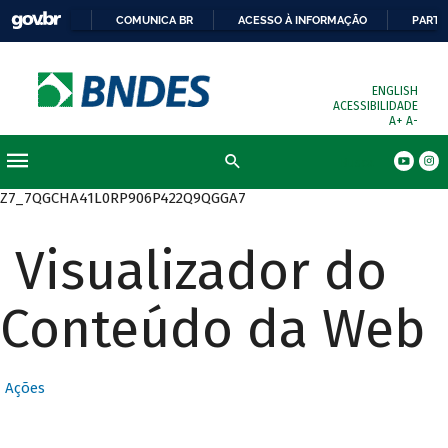
COMUNICA BR
ACESSO À INFORMAÇÃO
PARTI
ENGLISH
ACESSIBILIDADE
A+
A-
Busca
Z7_7QGCHA41L0RP906P422Q9QGGA7
Visualizador do
Conteúdo da Web
Ações