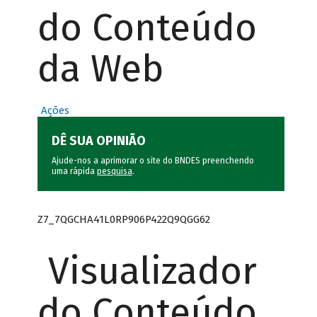
do Conteúdo
da Web
Ações
DÊ SUA OPINIÃO
Ajude-nos a aprimorar o site do BNDES preenchendo
uma rápida
pesquisa
.
Z7_7QGCHA41L0RP906P422Q9QGG62
Visualizador
do Conteúdo