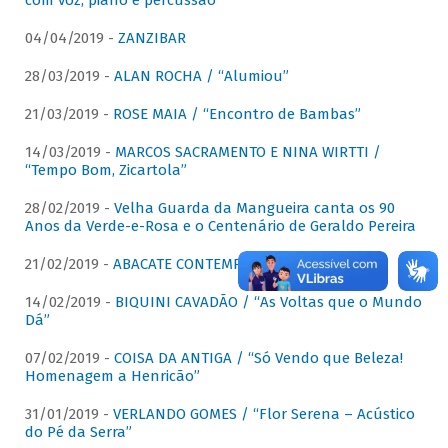
com voz, piano e percussão"
04/04/2019 -
ZANZIBAR
28/03/2019 -
ALAN ROCHA / “Alumiou”
21/03/2019 -
ROSE MAIA / “Encontro de Bambas”
14/03/2019 -
MARCOS SACRAMENTO E NINA WIRTTI /
“Tempo Bom, Zicartola”
28/02/2019 -
Velha Guarda da Mangueira canta os 90
Anos da Verde-e-Rosa e o Centenário de Geraldo Pereira
21/02/2019 -
ABACATE CONTEMPORÂNEO
14/02/2019 -
BIQUINI CAVADÃO / “As Voltas que o Mundo
Dá”
07/02/2019 -
COISA DA ANTIGA / “Só Vendo que Beleza!
Homenagem a Henricão”
31/01/2019 -
VERLANDO GOMES / “Flor Serena – Acústico
do Pé da Serra”