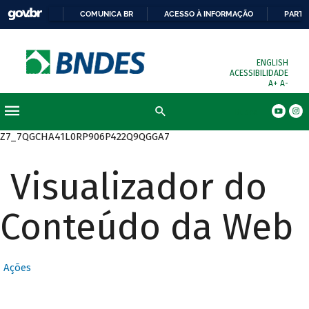
COMUNICA BR
ACESSO À INFORMAÇÃO
PARTI
ENGLISH
ACESSIBILIDADE
A+
A-
Busca
Z7_7QGCHA41L0RP906P422Q9QGGA7
Visualizador do
Conteúdo da Web
Ações