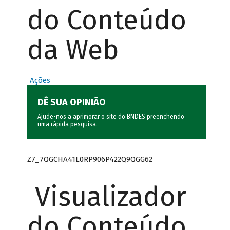
do Conteúdo
da Web
Ações
DÊ SUA OPINIÃO
Ajude-nos a aprimorar o site do BNDES preenchendo
uma rápida
pesquisa
.
Z7_7QGCHA41L0RP906P422Q9QGG62
Visualizador
do Conteúdo