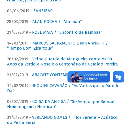
com voz, piano e percussão"
04/04/2019 -
ZANZIBAR
28/03/2019 -
ALAN ROCHA / “Alumiou”
21/03/2019 -
ROSE MAIA / “Encontro de Bambas”
14/03/2019 -
MARCOS SACRAMENTO E NINA WIRTTI /
“Tempo Bom, Zicartola”
28/02/2019 -
Velha Guarda da Mangueira canta os 90
Anos da Verde-e-Rosa e o Centenário de Geraldo Pereira
21/02/2019 -
ABACATE CONTEMPORÂNEO
14/02/2019 -
BIQUINI CAVADÃO / “As Voltas que o Mundo
Dá”
07/02/2019 -
COISA DA ANTIGA / “Só Vendo que Beleza!
Homenagem a Henricão”
31/01/2019 -
VERLANDO GOMES / “Flor Serena – Acústico
do Pé da Serra”