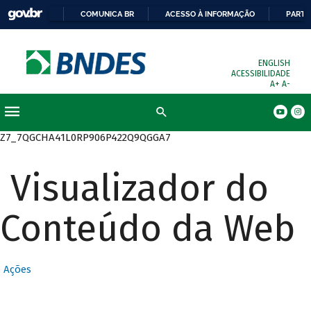
COMUNICA BR
ACESSO À INFORMAÇÃO
PARTI
ENGLISH
ACESSIBILIDADE
A+
A-
Busca
Z7_7QGCHA41L0RP906P422Q9QGGA7
Visualizador do
Conteúdo da Web
Ações