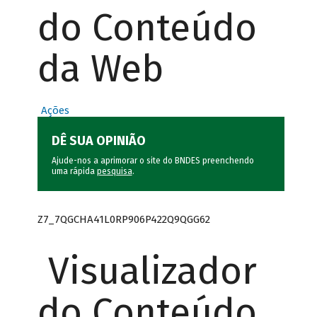
do Conteúdo
da Web
Ações
DÊ SUA OPINIÃO
Ajude-nos a aprimorar o site do BNDES preenchendo
uma rápida
pesquisa
.
Z7_7QGCHA41L0RP906P422Q9QGG62
Visualizador
do Conteúdo