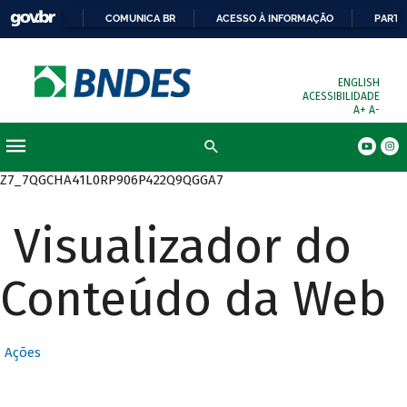
COMUNICA BR
ACESSO À INFORMAÇÃO
PARTI
ENGLISH
ACESSIBILIDADE
A+
A-
Busca
Z7_7QGCHA41L0RP906P422Q9QGGA7
Visualizador do
Conteúdo da Web
Ações