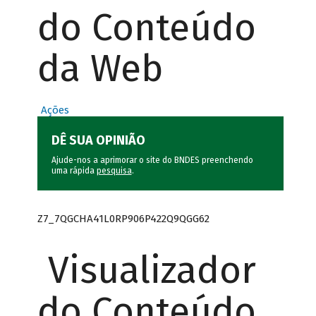
do Conteúdo
da Web
Ações
DÊ SUA OPINIÃO
Ajude-nos a aprimorar o site do BNDES preenchendo
uma rápida
pesquisa
.
Z7_7QGCHA41L0RP906P422Q9QGG62
Visualizador
do Conteúdo