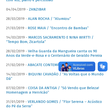
com voz, piano e percussão"
04/04/2019 -
ZANZIBAR
28/03/2019 -
ALAN ROCHA / “Alumiou”
21/03/2019 -
ROSE MAIA / “Encontro de Bambas”
14/03/2019 -
MARCOS SACRAMENTO E NINA WIRTTI /
“Tempo Bom, Zicartola”
28/02/2019 -
Velha Guarda da Mangueira canta os 90
Anos da Verde-e-Rosa e o Centenário de Geraldo Pereira
21/02/2019 -
ABACATE CONTEMPORÂNEO
14/02/2019 -
BIQUINI CAVADÃO / “As Voltas que o Mundo
Dá”
07/02/2019 -
COISA DA ANTIGA / “Só Vendo que Beleza!
Homenagem a Henricão”
31/01/2019 -
VERLANDO GOMES / “Flor Serena – Acústico
do Pé da Serra”