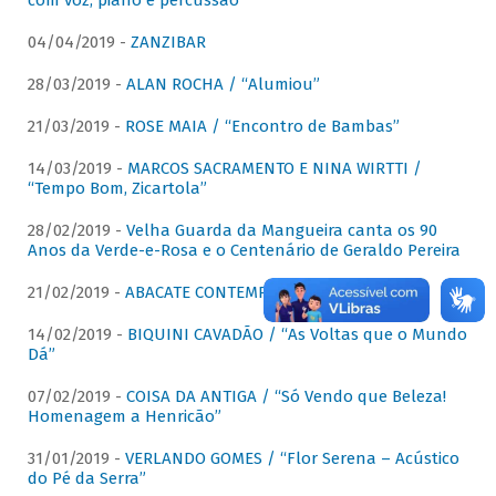
com voz, piano e percussão"
04/04/2019 -
ZANZIBAR
28/03/2019 -
ALAN ROCHA / “Alumiou”
21/03/2019 -
ROSE MAIA / “Encontro de Bambas”
14/03/2019 -
MARCOS SACRAMENTO E NINA WIRTTI /
“Tempo Bom, Zicartola”
28/02/2019 -
Velha Guarda da Mangueira canta os 90
Anos da Verde-e-Rosa e o Centenário de Geraldo Pereira
21/02/2019 -
ABACATE CONTEMPORÂNEO
14/02/2019 -
BIQUINI CAVADÃO / “As Voltas que o Mundo
Dá”
07/02/2019 -
COISA DA ANTIGA / “Só Vendo que Beleza!
Homenagem a Henricão”
31/01/2019 -
VERLANDO GOMES / “Flor Serena – Acústico
do Pé da Serra”