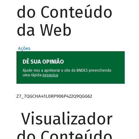
do Conteúdo
da Web
Ações
DÊ SUA OPINIÃO
Ajude-nos a aprimorar o site do BNDES preenchendo
uma rápida
pesquisa
.
Z7_7QGCHA41L0RP906P422Q9QGG62
Visualizador
do Conteúdo