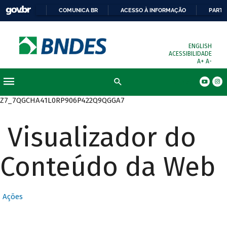
COMUNICA BR
ACESSO À INFORMAÇÃO
PARTI
ENGLISH
ACESSIBILIDADE
A+
A-
Busca
Z7_7QGCHA41L0RP906P422Q9QGGA7
Visualizador do
Conteúdo da Web
Ações