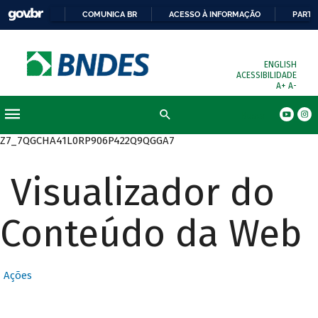
COMUNICA BR
ACESSO À INFORMAÇÃO
PARTI
ENGLISH
ACESSIBILIDADE
A+
A-
Busca
Z7_7QGCHA41L0RP906P422Q9QGGA7
Visualizador do
Conteúdo da Web
Ações