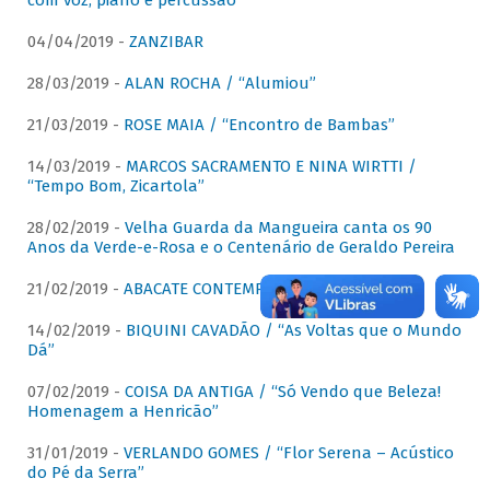
com voz, piano e percussão"
04/04/2019 -
ZANZIBAR
28/03/2019 -
ALAN ROCHA / “Alumiou”
21/03/2019 -
ROSE MAIA / “Encontro de Bambas”
14/03/2019 -
MARCOS SACRAMENTO E NINA WIRTTI /
“Tempo Bom, Zicartola”
28/02/2019 -
Velha Guarda da Mangueira canta os 90
Anos da Verde-e-Rosa e o Centenário de Geraldo Pereira
21/02/2019 -
ABACATE CONTEMPORÂNEO
14/02/2019 -
BIQUINI CAVADÃO / “As Voltas que o Mundo
Dá”
07/02/2019 -
COISA DA ANTIGA / “Só Vendo que Beleza!
Homenagem a Henricão”
31/01/2019 -
VERLANDO GOMES / “Flor Serena – Acústico
do Pé da Serra”