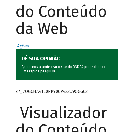
do Conteúdo
da Web
Ações
DÊ SUA OPINIÃO
Ajude-nos a aprimorar o site do BNDES preenchendo
uma rápida
pesquisa
.
Z7_7QGCHA41L0RP906P422Q9QGG62
Visualizador
do Conteúdo