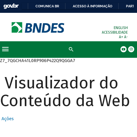
COMUNICA BR
ACESSO À INFORMAÇÃO
PARTI
ENGLISH
ACESSIBILIDADE
A+
A-
Busca
Z7_7QGCHA41L0RP906P422Q9QGGA7
Visualizador do
Conteúdo da Web
Ações