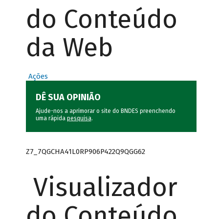
do Conteúdo
da Web
Ações
DÊ SUA OPINIÃO
Ajude-nos a aprimorar o site do BNDES preenchendo
uma rápida
pesquisa
.
Z7_7QGCHA41L0RP906P422Q9QGG62
Visualizador
do Conteúdo