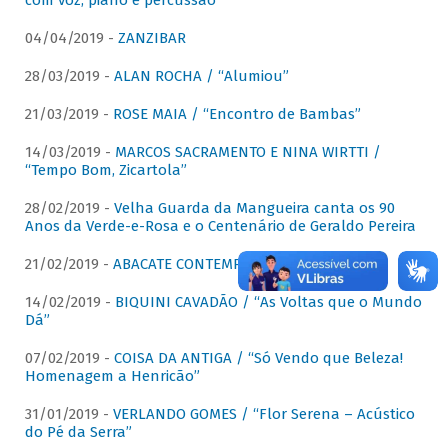
com voz, piano e percussão"
04/04/2019 -
ZANZIBAR
28/03/2019 -
ALAN ROCHA / “Alumiou”
21/03/2019 -
ROSE MAIA / “Encontro de Bambas”
14/03/2019 -
MARCOS SACRAMENTO E NINA WIRTTI /
“Tempo Bom, Zicartola”
28/02/2019 -
Velha Guarda da Mangueira canta os 90
Anos da Verde-e-Rosa e o Centenário de Geraldo Pereira
21/02/2019 -
ABACATE CONTEMPORÂNEO
14/02/2019 -
BIQUINI CAVADÃO / “As Voltas que o Mundo
Dá”
07/02/2019 -
COISA DA ANTIGA / “Só Vendo que Beleza!
Homenagem a Henricão”
31/01/2019 -
VERLANDO GOMES / “Flor Serena – Acústico
do Pé da Serra”