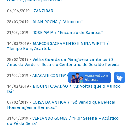
com voz, piano e percussão"
04/04/2019 -
ZANZIBAR
28/03/2019 -
ALAN ROCHA / “Alumiou”
21/03/2019 -
ROSE MAIA / “Encontro de Bambas”
14/03/2019 -
MARCOS SACRAMENTO E NINA WIRTTI /
“Tempo Bom, Zicartola”
28/02/2019 -
Velha Guarda da Mangueira canta os 90
Anos da Verde-e-Rosa e o Centenário de Geraldo Pereira
21/02/2019 -
ABACATE CONTEMPORÂNEO
14/02/2019 -
BIQUINI CAVADÃO / “As Voltas que o Mundo
Dá”
07/02/2019 -
COISA DA ANTIGA / “Só Vendo que Beleza!
Homenagem a Henricão”
31/01/2019 -
VERLANDO GOMES / “Flor Serena – Acústico
do Pé da Serra”