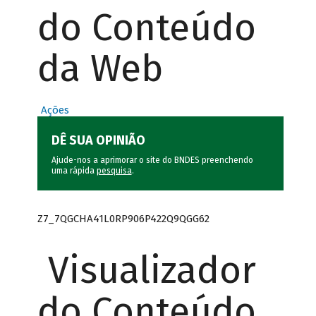
do Conteúdo
da Web
Ações
DÊ SUA OPINIÃO
Ajude-nos a aprimorar o site do BNDES preenchendo
uma rápida
pesquisa
.
Z7_7QGCHA41L0RP906P422Q9QGG62
Visualizador
do Conteúdo