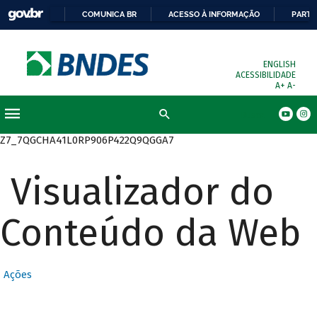
COMUNICA BR
ACESSO À INFORMAÇÃO
PARTI
ENGLISH
ACESSIBILIDADE
A+
A-
Busca
Z7_7QGCHA41L0RP906P422Q9QGGA7
Visualizador do
Conteúdo da Web
Ações