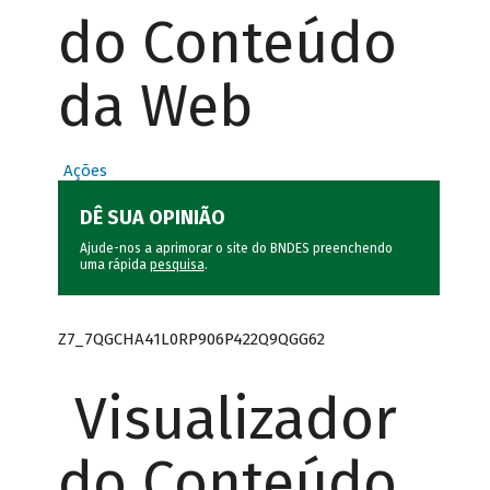
do Conteúdo
da Web
Ações
DÊ SUA OPINIÃO
Ajude-nos a aprimorar o site do BNDES preenchendo
uma rápida
pesquisa
.
Z7_7QGCHA41L0RP906P422Q9QGG62
Visualizador
do Conteúdo