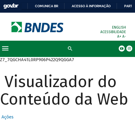
COMUNICA BR
ACESSO À INFORMAÇÃO
PARTI
ENGLISH
ACESSIBILIDADE
A+
A-
Busca
Z7_7QGCHA41L0RP906P422Q9QGGA7
Visualizador do
Conteúdo da Web
Ações