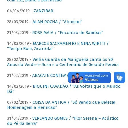
com voz, piano e percussão"
04/04/2019 -
ZANZIBAR
28/03/2019 -
ALAN ROCHA / “Alumiou”
21/03/2019 -
ROSE MAIA / “Encontro de Bambas”
14/03/2019 -
MARCOS SACRAMENTO E NINA WIRTTI /
“Tempo Bom, Zicartola”
28/02/2019 -
Velha Guarda da Mangueira canta os 90
Anos da Verde-e-Rosa e o Centenário de Geraldo Pereira
21/02/2019 -
ABACATE CONTEMPORÂNEO
14/02/2019 -
BIQUINI CAVADÃO / “As Voltas que o Mundo
Dá”
07/02/2019 -
COISA DA ANTIGA / “Só Vendo que Beleza!
Homenagem a Henricão”
31/01/2019 -
VERLANDO GOMES / “Flor Serena – Acústico
do Pé da Serra”