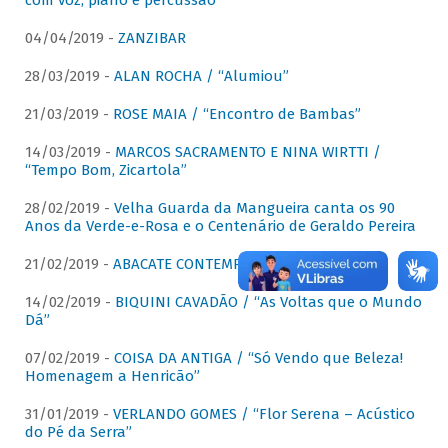
com voz, piano e percussão"
04/04/2019 -
ZANZIBAR
28/03/2019 -
ALAN ROCHA / “Alumiou”
21/03/2019 -
ROSE MAIA / “Encontro de Bambas”
14/03/2019 -
MARCOS SACRAMENTO E NINA WIRTTI /
“Tempo Bom, Zicartola”
28/02/2019 -
Velha Guarda da Mangueira canta os 90
Anos da Verde-e-Rosa e o Centenário de Geraldo Pereira
21/02/2019 -
ABACATE CONTEMPORÂNEO
14/02/2019 -
BIQUINI CAVADÃO / “As Voltas que o Mundo
Dá”
07/02/2019 -
COISA DA ANTIGA / “Só Vendo que Beleza!
Homenagem a Henricão”
31/01/2019 -
VERLANDO GOMES / “Flor Serena – Acústico
do Pé da Serra”