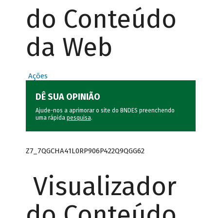
do Conteúdo
da Web
Ações
DÊ SUA OPINIÃO
Ajude-nos a aprimorar o site do BNDES preenchendo
uma rápida
pesquisa
.
Z7_7QGCHA41L0RP906P422Q9QGG62
Visualizador
do Conteúdo