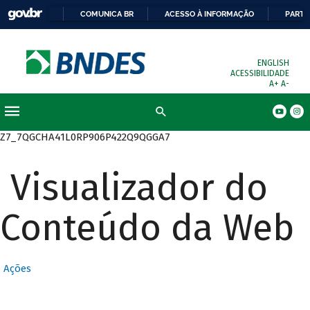
COMUNICA BR
ACESSO À INFORMAÇÃO
PARTI
ENGLISH
ACESSIBILIDADE
A+
A-
Busca
Z7_7QGCHA41L0RP906P422Q9QGGA7
Visualizador do
Conteúdo da Web
Ações