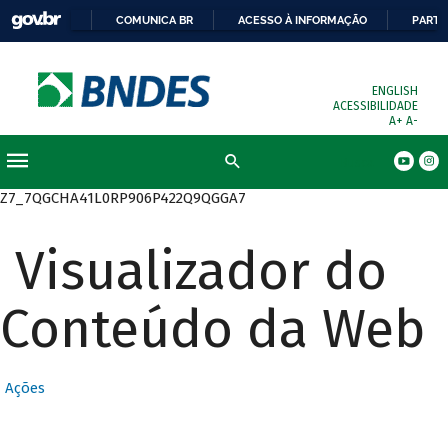
COMUNICA BR
ACESSO À INFORMAÇÃO
PARTI
ENGLISH
ACESSIBILIDADE
A+
A-
Busca
Z7_7QGCHA41L0RP906P422Q9QGGA7
Visualizador do
Conteúdo da Web
Ações