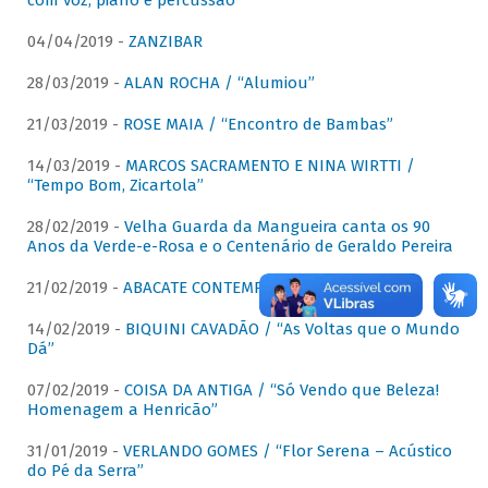
com voz, piano e percussão"
04/04/2019 -
ZANZIBAR
28/03/2019 -
ALAN ROCHA / “Alumiou”
21/03/2019 -
ROSE MAIA / “Encontro de Bambas”
14/03/2019 -
MARCOS SACRAMENTO E NINA WIRTTI /
“Tempo Bom, Zicartola”
28/02/2019 -
Velha Guarda da Mangueira canta os 90
Anos da Verde-e-Rosa e o Centenário de Geraldo Pereira
21/02/2019 -
ABACATE CONTEMPORÂNEO
14/02/2019 -
BIQUINI CAVADÃO / “As Voltas que o Mundo
Dá”
07/02/2019 -
COISA DA ANTIGA / “Só Vendo que Beleza!
Homenagem a Henricão”
31/01/2019 -
VERLANDO GOMES / “Flor Serena – Acústico
do Pé da Serra”