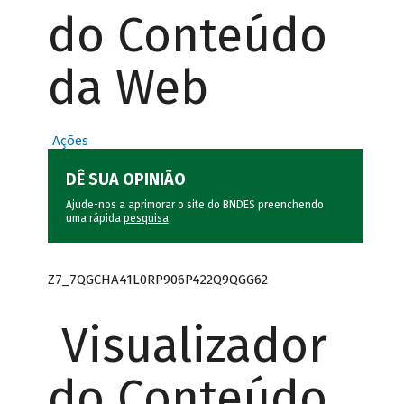
do Conteúdo
da Web
Ações
DÊ SUA OPINIÃO
Ajude-nos a aprimorar o site do BNDES preenchendo
uma rápida
pesquisa
.
Z7_7QGCHA41L0RP906P422Q9QGG62
Visualizador
do Conteúdo