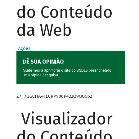
do Conteúdo
da Web
Ações
DÊ SUA OPINIÃO
Ajude-nos a aprimorar o site do BNDES preenchendo
uma rápida
pesquisa
.
Z7_7QGCHA41L0RP906P422Q9QGG62
Visualizador
do Conteúdo