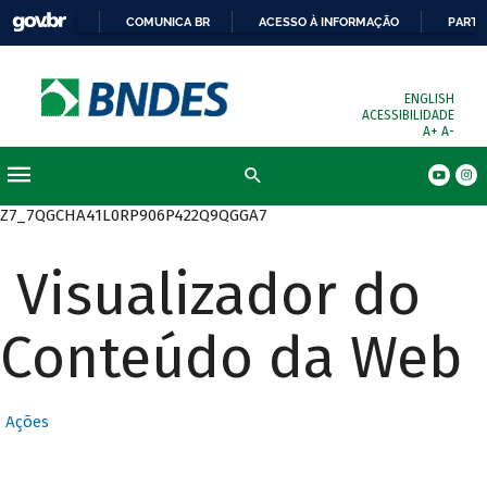
COMUNICA BR
ACESSO À INFORMAÇÃO
PARTI
ENGLISH
ACESSIBILIDADE
A+
A-
Busca
Z7_7QGCHA41L0RP906P422Q9QGGA7
Visualizador do
Conteúdo da Web
Ações