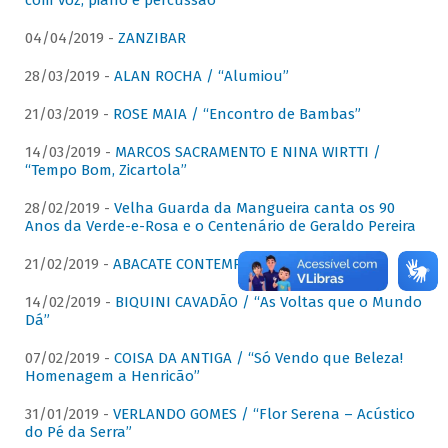
com voz, piano e percussão"
04/04/2019 -
ZANZIBAR
28/03/2019 -
ALAN ROCHA / “Alumiou”
21/03/2019 -
ROSE MAIA / “Encontro de Bambas”
14/03/2019 -
MARCOS SACRAMENTO E NINA WIRTTI /
“Tempo Bom, Zicartola”
28/02/2019 -
Velha Guarda da Mangueira canta os 90
Anos da Verde-e-Rosa e o Centenário de Geraldo Pereira
21/02/2019 -
ABACATE CONTEMPORÂNEO
14/02/2019 -
BIQUINI CAVADÃO / “As Voltas que o Mundo
Dá”
07/02/2019 -
COISA DA ANTIGA / “Só Vendo que Beleza!
Homenagem a Henricão”
31/01/2019 -
VERLANDO GOMES / “Flor Serena – Acústico
do Pé da Serra”