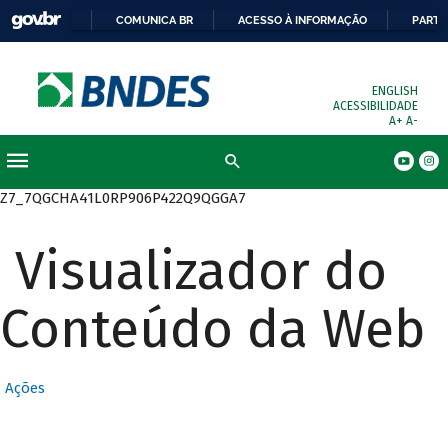
COMUNICA BR
ACESSO À INFORMAÇÃO
PARTI
ENGLISH
ACESSIBILIDADE
A+
A-
Busca
Z7_7QGCHA41L0RP906P422Q9QGGA7
Visualizador do
Conteúdo da Web
Ações