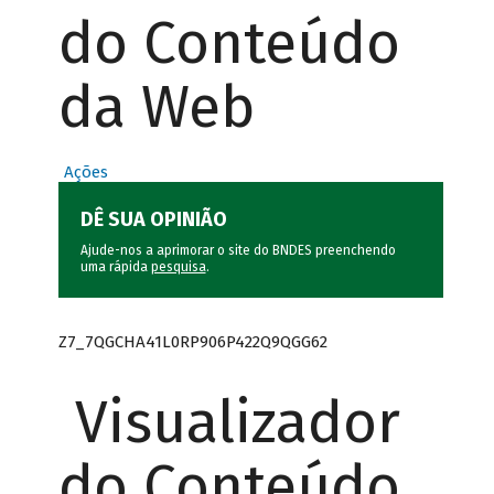
do Conteúdo
da Web
Ações
DÊ SUA OPINIÃO
Ajude-nos a aprimorar o site do BNDES preenchendo
uma rápida
pesquisa
.
Z7_7QGCHA41L0RP906P422Q9QGG62
Visualizador
do Conteúdo