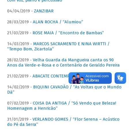
com voz, piano e percussão"
04/04/2019 -
ZANZIBAR
28/03/2019 -
ALAN ROCHA / “Alumiou”
21/03/2019 -
ROSE MAIA / “Encontro de Bambas”
14/03/2019 -
MARCOS SACRAMENTO E NINA WIRTTI /
“Tempo Bom, Zicartola”
28/02/2019 -
Velha Guarda da Mangueira canta os 90
Anos da Verde-e-Rosa e o Centenário de Geraldo Pereira
21/02/2019 -
ABACATE CONTEMPORÂNEO
14/02/2019 -
BIQUINI CAVADÃO / “As Voltas que o Mundo
Dá”
07/02/2019 -
COISA DA ANTIGA / “Só Vendo que Beleza!
Homenagem a Henricão”
31/01/2019 -
VERLANDO GOMES / “Flor Serena – Acústico
do Pé da Serra”