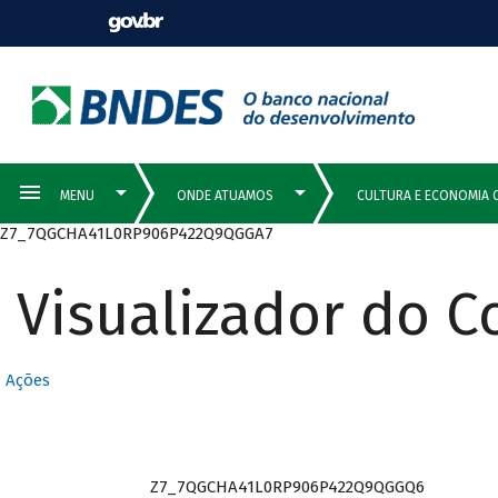
Z7_7QGCHA41L0RP906P422Q9QGGA7
Visualizador do 
Ações
Z7_7QGCHA41L0RP906P422Q9QGGQ6