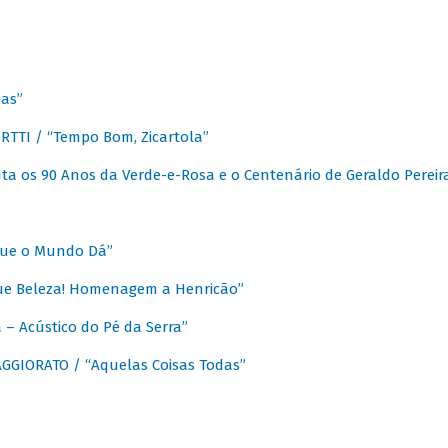
as”
TTI / “Tempo Bom, Zicartola”
a os 90 Anos da Verde-e-Rosa e o Centenário de Geraldo Pereir
que o Mundo Dá”
ue Beleza! Homenagem a Henricão”
– Acústico do Pé da Serra”
GIORATO / “Aquelas Coisas Todas”