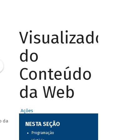
Visualizador
do
Conteúdo
da Web
Ações
o da
NESTA SEÇÃO
Programação