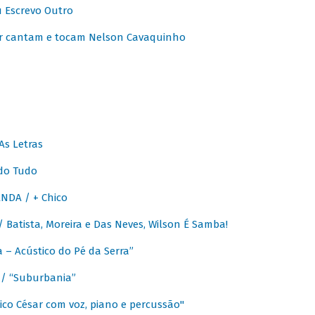
u Escrevo Outro
r cantam e tocam Nelson Cavaquinho
As Letras
do Tudo
NDA / + Chico
Batista, Moreira e Das Neves, Wilson É Samba!
– Acústico do Pé da Serra”
/ “Suburbania”
co César com voz, piano e percussão"