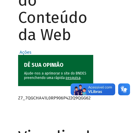
do
Conteúdo
da Web
Ações
DÊ SUA OPINIÃO
Ajude-nos a aprimorar o site do BNDES
preenchendo uma rápida
pesquisa
.
Z7_7QGCHA41L0RP906P422Q9QGG62