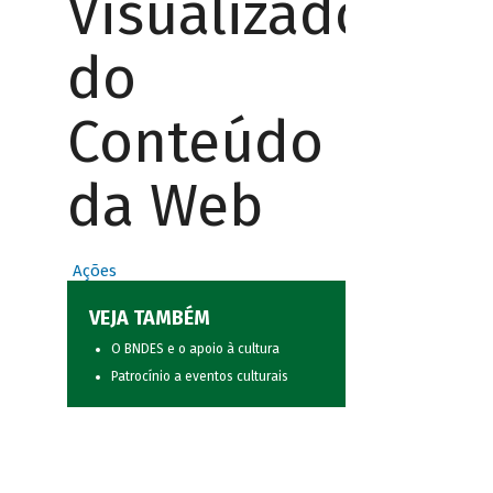
Visualizador
do
Conteúdo
da Web
Ações
VEJA TAMBÉM
O BNDES e o apoio à cultura
Patrocínio a eventos culturais