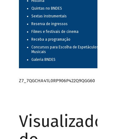
História
Quintas no BNDES
Sextas instrumentais
Reserva de ingressos
Filmes e festivais de cinema
Receba a programação
Concursos para Escolha de Espetáculos
Musicais
Galeria BNDES
Z7_7QGCHA41L0RP906P422Q9QGG60
Visualizador