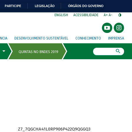
PARTICIPE
LEGISLAÇÃO
ÓRGÃOS DO GOVERNO
⁣
ENGLISH
ACESSIBILIDADE
A+
A-
NCIA
DESENVOLVIMENTO SUSTENTÁVEL
CONHECIMENTO
IMPRENSA
Busca
Z7_7QGCHA41L0RP906P422Q9QGGQ3