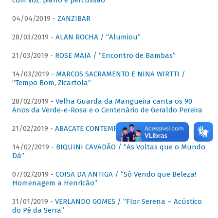
com voz, piano e percussão"
04/04/2019 -
ZANZIBAR
28/03/2019 -
ALAN ROCHA / “Alumiou”
21/03/2019 -
ROSE MAIA / “Encontro de Bambas”
14/03/2019 -
MARCOS SACRAMENTO E NINA WIRTTI /
“Tempo Bom, Zicartola”
28/02/2019 -
Velha Guarda da Mangueira canta os 90
Anos da Verde-e-Rosa e o Centenário de Geraldo Pereira
21/02/2019 -
ABACATE CONTEMPORÂNEO
14/02/2019 -
BIQUINI CAVADÃO / “As Voltas que o Mundo
Dá”
07/02/2019 -
COISA DA ANTIGA / “Só Vendo que Beleza!
Homenagem a Henricão”
31/01/2019 -
VERLANDO GOMES / “Flor Serena – Acústico
do Pé da Serra”