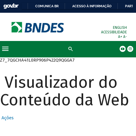
COMUNICA BR
ACESSO À INFORMAÇÃO
PARTI
ENGLISH
ACESSIBILIDADE
A+
A-
Busca
Z7_7QGCHA41L0RP906P422Q9QGGA7
Visualizador do
Conteúdo da Web
Ações