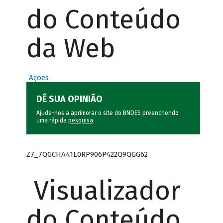
do Conteúdo
da Web
Ações
DÊ SUA OPINIÃO
Ajude-nos a aprimorar o site do BNDES preenchendo
uma rápida
pesquisa
.
Z7_7QGCHA41L0RP906P422Q9QGG62
Visualizador
do Conteúdo