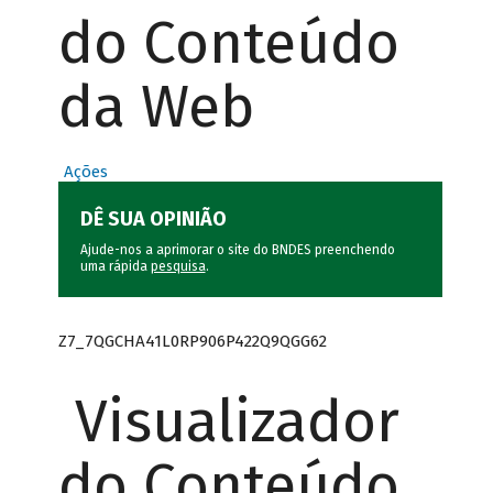
do Conteúdo
da Web
Ações
DÊ SUA OPINIÃO
Ajude-nos a aprimorar o site do BNDES preenchendo
uma rápida
pesquisa
.
Z7_7QGCHA41L0RP906P422Q9QGG62
Visualizador
do Conteúdo