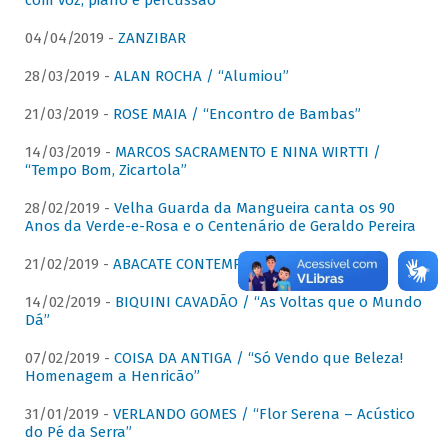
com voz, piano e percussão"
04/04/2019 -
ZANZIBAR
28/03/2019 -
ALAN ROCHA / “Alumiou”
21/03/2019 -
ROSE MAIA / “Encontro de Bambas”
14/03/2019 -
MARCOS SACRAMENTO E NINA WIRTTI /
“Tempo Bom, Zicartola”
28/02/2019 -
Velha Guarda da Mangueira canta os 90
Anos da Verde-e-Rosa e o Centenário de Geraldo Pereira
21/02/2019 -
ABACATE CONTEMPORÂNEO
14/02/2019 -
BIQUINI CAVADÃO / “As Voltas que o Mundo
Dá”
07/02/2019 -
COISA DA ANTIGA / “Só Vendo que Beleza!
Homenagem a Henricão”
31/01/2019 -
VERLANDO GOMES / “Flor Serena – Acústico
do Pé da Serra”