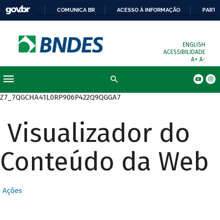
COMUNICA BR
ACESSO À INFORMAÇÃO
PARTI
ENGLISH
ACESSIBILIDADE
A+
A-
Busca
Z7_7QGCHA41L0RP906P422Q9QGGA7
Visualizador do
Conteúdo da Web
Ações