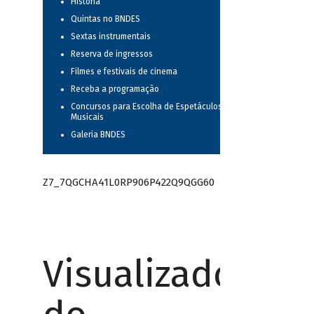
História
Quintas no BNDES
Sextas instrumentais
Reserva de ingressos
Filmes e festivais de cinema
Receba a programação
Concursos para Escolha de Espetáculos
Musicais
Galeria BNDES
Z7_7QGCHA41L0RP906P422Q9QGG60
Visualizador