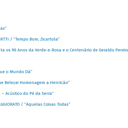
as”
TTI / “Tempo Bom, Zicartola”
a os 90 Anos da Verde-e-Rosa e o Centenário de Geraldo Pereir
que o Mundo Dá”
ue Beleza! Homenagem a Henricão”
– Acústico do Pé da Serra”
GIORATO / “Aquelas Coisas Todas”