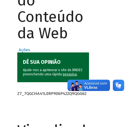
do
Conteúdo
da Web
Ações
DÊ SUA OPINIÃO
Ajude-nos a aprimorar o site do BNDES
preenchendo uma rápida
pesquisa
.
Z7_7QGCHA41L0RP906P422Q9QGG62