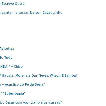
u Escrevo Outro
r cantam e tocam Nelson Cavaquinho
As Letras
do Tudo
NDA / + Chico
Batista, Moreira e Das Neves, Wilson É Samba!
– Acústico do Pé da Serra”
/ “Suburbania”
co César com voz, piano e percussão"