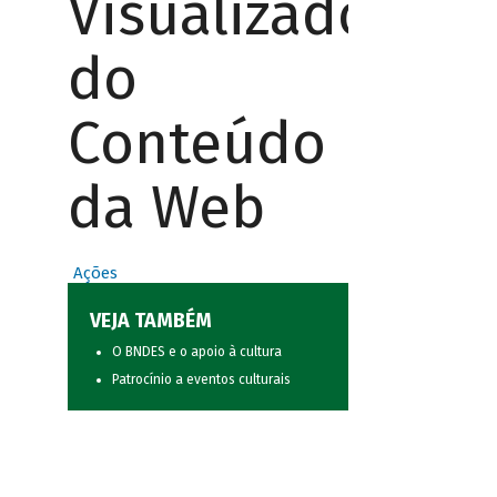
Visualizador
do
Conteúdo
da Web
Ações
VEJA TAMBÉM
O BNDES e o apoio à cultura
Patrocínio a eventos culturais