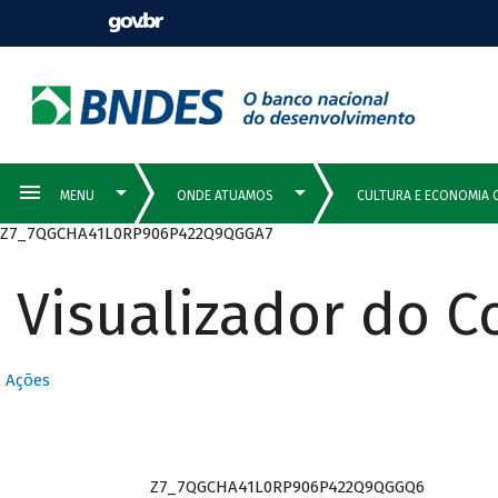
Z7_7QGCHA41L0RP906P422Q9QGGA7
Visualizador do 
Ações
Z7_7QGCHA41L0RP906P422Q9QGGQ6