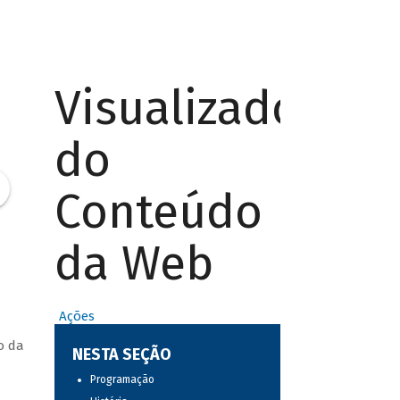
Visualizador
do
Conteúdo
da Web
Ações
o da
NESTA SEÇÃO
Programação