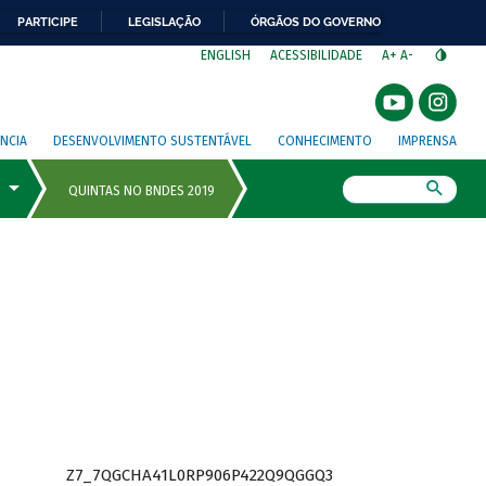
PARTICIPE
LEGISLAÇÃO
ÓRGÃOS DO GOVERNO
⁣
ENGLISH
ACESSIBILIDADE
A+
A-
NCIA
DESENVOLVIMENTO SUSTENTÁVEL
CONHECIMENTO
IMPRENSA
Busca
Z7_7QGCHA41L0RP906P422Q9QGGQ3