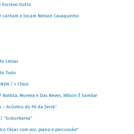
u Escrevo Outro
r cantam e tocam Nelson Cavaquinho
As Letras
do Tudo
NDA / + Chico
Batista, Moreira e Das Neves, Wilson É Samba!
– Acústico do Pé da Serra”
/ “Suburbania”
co César com voz, piano e percussão"