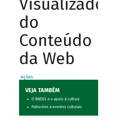
Visualizador
do
Conteúdo
da Web
Ações
VEJA TAMBÉM
O BNDES e o apoio à cultura
Patrocínio a eventos culturais