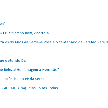
as”
TTI / “Tempo Bom, Zicartola”
a os 90 Anos da Verde-e-Rosa e o Centenário de Geraldo Pereir
que o Mundo Dá”
ue Beleza! Homenagem a Henricão”
– Acústico do Pé da Serra”
GIORATO / “Aquelas Coisas Todas”