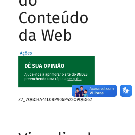
do
Conteúdo
da Web
Ações
DÊ SUA OPINIÃO
Ajude-nos a aprimorar o site do BNDES
preenchendo uma rápida
pesquisa
.
Z7_7QGCHA41L0RP906P422Q9QGG62