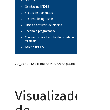
História
Quintas no BNDES
Sextas instrumentais
Reserva de ingressos
Filmes e festivais de cinema
Receba a programação
Concursos para Escolha de Espetáculos
Musicais
Galeria BNDES
Z7_7QGCHA41L0RP906P422Q9QGG60
Visualizador