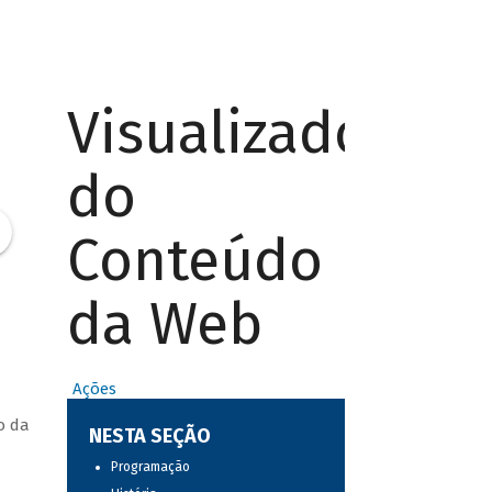
Visualizador
do
Conteúdo
da Web
Ações
o da
NESTA SEÇÃO
Programação