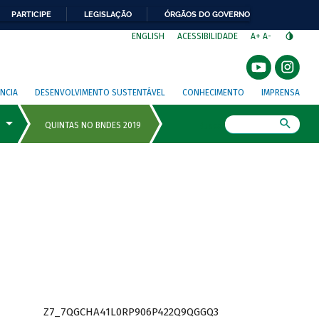
PARTICIPE
LEGISLAÇÃO
ÓRGÃOS DO GOVERNO
⁣
ENGLISH
ACESSIBILIDADE
A+
A-
NCIA
DESENVOLVIMENTO SUSTENTÁVEL
CONHECIMENTO
IMPRENSA
Busca
Z7_7QGCHA41L0RP906P422Q9QGGQ3