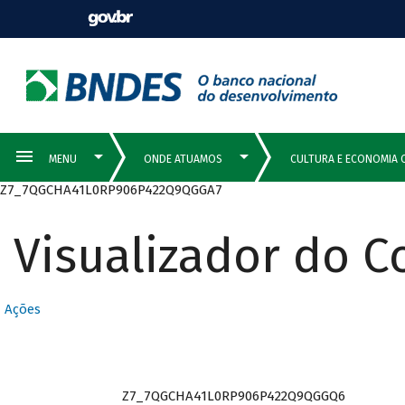
Z7_7QGCHA41L0RP906P422Q9QGGA7
Visualizador do 
Ações
Z7_7QGCHA41L0RP906P422Q9QGGQ6