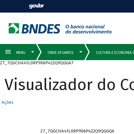
Z7_7QGCHA41L0RP906P422Q9QGGA7
Visualizador do 
Ações
Z7_7QGCHA41L0RP906P422Q9QGGQ6