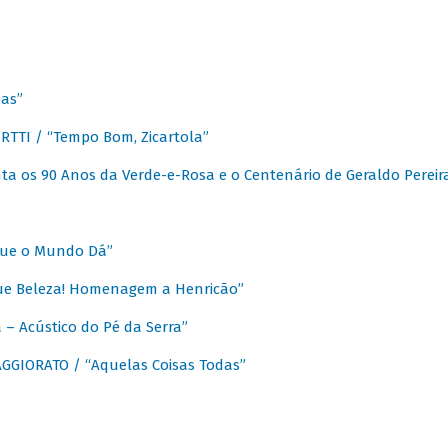
as”
TTI / “Tempo Bom, Zicartola”
a os 90 Anos da Verde-e-Rosa e o Centenário de Geraldo Pereir
que o Mundo Dá”
ue Beleza! Homenagem a Henricão”
– Acústico do Pé da Serra”
GIORATO / “Aquelas Coisas Todas”