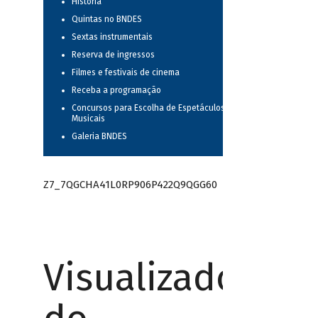
História
Quintas no BNDES
Sextas instrumentais
Reserva de ingressos
Filmes e festivais de cinema
Receba a programação
Concursos para Escolha de Espetáculos
Musicais
Galeria BNDES
Z7_7QGCHA41L0RP906P422Q9QGG60
Visualizador