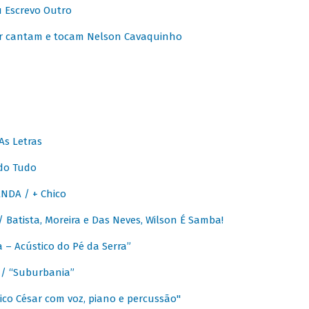
u Escrevo Outro
r cantam e tocam Nelson Cavaquinho
As Letras
do Tudo
NDA / + Chico
Batista, Moreira e Das Neves, Wilson É Samba!
– Acústico do Pé da Serra”
/ “Suburbania”
co César com voz, piano e percussão"