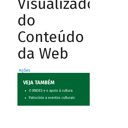
Visualizador
do
Conteúdo
da Web
Ações
VEJA TAMBÉM
O BNDES e o apoio à cultura
Patrocínio a eventos culturais