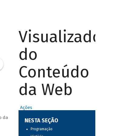
Visualizador
do
Conteúdo
da Web
Ações
o da
NESTA SEÇÃO
Programação