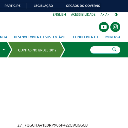
PARTICIPE
LEGISLAÇÃO
ÓRGÃOS DO GOVERNO
⁣
ENGLISH
ACESSIBILIDADE
A+
A-
NCIA
DESENVOLVIMENTO SUSTENTÁVEL
CONHECIMENTO
IMPRENSA
Busca
Z7_7QGCHA41L0RP906P422Q9QGGQ3