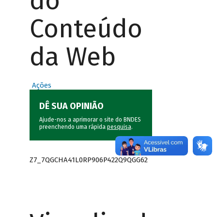
do
Conteúdo
da Web
Ações
DÊ SUA OPINIÃO
Ajude-nos a aprimorar o site do BNDES
preenchendo uma rápida
pesquisa
.
Z7_7QGCHA41L0RP906P422Q9QGG62