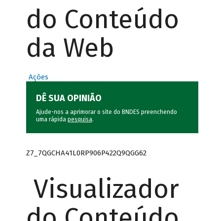
do Conteúdo
da Web
Ações
DÊ SUA OPINIÃO
Ajude-nos a aprimorar o site do BNDES preenchendo
uma rápida
pesquisa
.
Z7_7QGCHA41L0RP906P422Q9QGG62
Visualizador
do Conteúdo