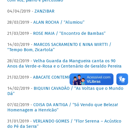
com voz, piano e percussão"
04/04/2019 -
ZANZIBAR
28/03/2019 -
ALAN ROCHA / “Alumiou”
21/03/2019 -
ROSE MAIA / “Encontro de Bambas”
14/03/2019 -
MARCOS SACRAMENTO E NINA WIRTTI /
“Tempo Bom, Zicartola”
28/02/2019 -
Velha Guarda da Mangueira canta os 90
Anos da Verde-e-Rosa e o Centenário de Geraldo Pereira
21/02/2019 -
ABACATE CONTEMPORÂNEO
14/02/2019 -
BIQUINI CAVADÃO / “As Voltas que o Mundo
Dá”
07/02/2019 -
COISA DA ANTIGA / “Só Vendo que Beleza!
Homenagem a Henricão”
31/01/2019 -
VERLANDO GOMES / “Flor Serena – Acústico
do Pé da Serra”