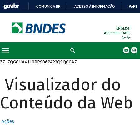
COMUNICA BR
ACESSO À INFORMAÇÃO
PARTI
ENGLISH
ACESSIBILIDADE
A+
A-
Busca
Z7_7QGCHA41L0RP906P422Q9QGGA7
Visualizador do
Conteúdo da Web
Ações