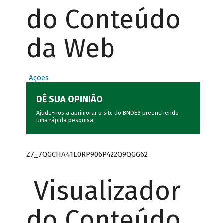
do Conteúdo
da Web
Ações
DÊ SUA OPINIÃO
Ajude-nos a aprimorar o site do BNDES preenchendo
uma rápida
pesquisa
.
Z7_7QGCHA41L0RP906P422Q9QGG62
Visualizador
do Conteúdo