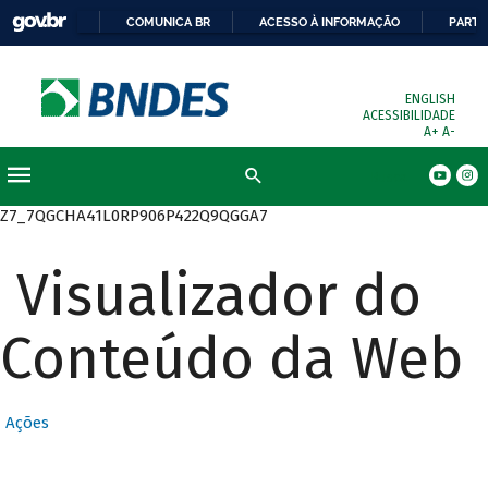
COMUNICA BR
ACESSO À INFORMAÇÃO
PARTI
ENGLISH
ACESSIBILIDADE
A+
A-
Busca
Z7_7QGCHA41L0RP906P422Q9QGGA7
Visualizador do
Conteúdo da Web
Ações