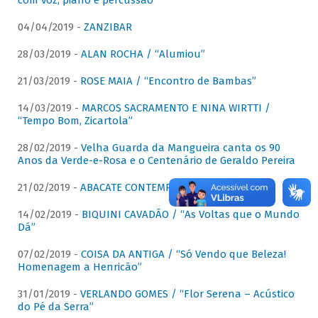
com voz, piano e percussão"
04/04/2019 -
ZANZIBAR
28/03/2019 -
ALAN ROCHA / “Alumiou”
21/03/2019 -
ROSE MAIA / “Encontro de Bambas”
14/03/2019 -
MARCOS SACRAMENTO E NINA WIRTTI /
“Tempo Bom, Zicartola”
28/02/2019 -
Velha Guarda da Mangueira canta os 90
Anos da Verde-e-Rosa e o Centenário de Geraldo Pereira
21/02/2019 -
ABACATE CONTEMPORÂNEO
14/02/2019 -
BIQUINI CAVADÃO / “As Voltas que o Mundo
Dá”
07/02/2019 -
COISA DA ANTIGA / “Só Vendo que Beleza!
Homenagem a Henricão”
31/01/2019 -
VERLANDO GOMES / “Flor Serena – Acústico
do Pé da Serra”