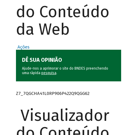
do Conteúdo
da Web
Ações
DÊ SUA OPINIÃO
Ajude-nos a aprimorar o site do BNDES preenchendo
uma rápida
pesquisa
.
Z7_7QGCHA41L0RP906P422Q9QGG62
Visualizador
do Conteúdo