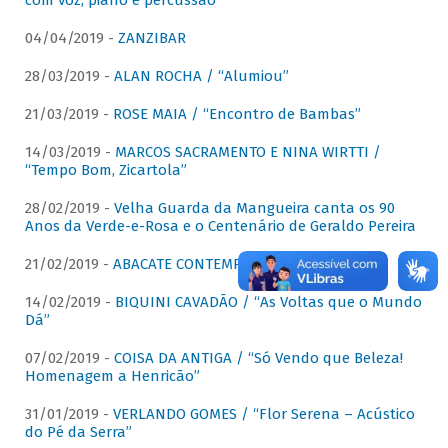
com voz, piano e percussão"
04/04/2019 -
ZANZIBAR
28/03/2019 -
ALAN ROCHA / “Alumiou”
21/03/2019 -
ROSE MAIA / “Encontro de Bambas”
14/03/2019 -
MARCOS SACRAMENTO E NINA WIRTTI /
“Tempo Bom, Zicartola”
28/02/2019 -
Velha Guarda da Mangueira canta os 90
Anos da Verde-e-Rosa e o Centenário de Geraldo Pereira
21/02/2019 -
ABACATE CONTEMPORÂNEO
14/02/2019 -
BIQUINI CAVADÃO / “As Voltas que o Mundo
Dá”
07/02/2019 -
COISA DA ANTIGA / “Só Vendo que Beleza!
Homenagem a Henricão”
31/01/2019 -
VERLANDO GOMES / “Flor Serena – Acústico
do Pé da Serra”