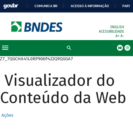
COMUNICA BR
ACESSO À INFORMAÇÃO
PARTI
ENGLISH
ACESSIBILIDADE
A+
A-
Busca
Z7_7QGCHA41L0RP906P422Q9QGGA7
Visualizador do
Conteúdo da Web
Ações